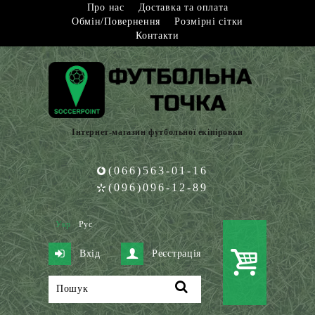
Про нас
Доставка та оплата
Обмін/Повернення
Розмірні сітки
Контакти
Інтернет-магазин футбольної екіпіровки
(066)563-01-16
(096)096-12-89
Укр
Рус
Вхід
Реєстрація