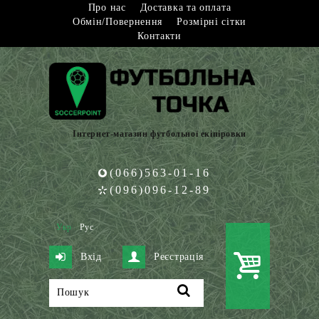
Про нас
Доставка та оплата
Обмін/Повернення
Розмірні сітки
Контакти
Інтернет-магазин футбольної екіпіровки
(066)563-01-16
(096)096-12-89
Укр
Рус
Вхід
Реєстрація