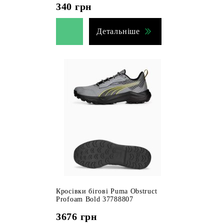
340
грн
Детальніше
Кросівки бігові Puma Obstruct
Profoam Bold 37788807
3676
грн