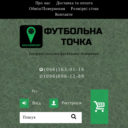
Про нас
Доставка та оплата
Обмін/Повернення
Розмірні сітки
Контакти
Інтернет-магазин футбольної екіпіровки
(066)563-01-16
(096)096-12-89
Укр
Рус
Вхід
Реєстрація