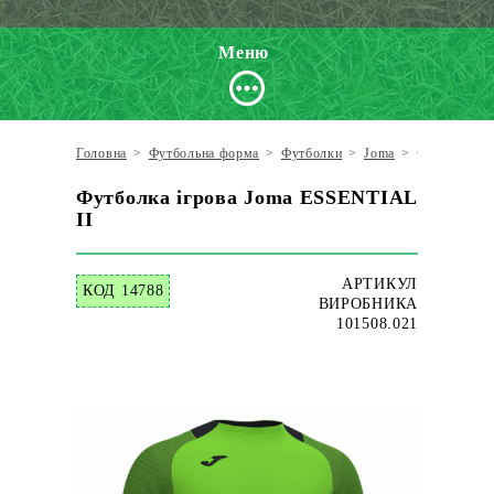
Меню
Головна
>
Футбольна форма
>
Футболки
>
Joma
>
Футболка і
Футболка ігрова Joma ESSENTIAL
II
АРТИКУЛ
КОД 14788
ВИРОБНИКА
101508.021