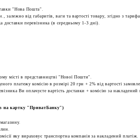
тавки "Нова Пошта".
н., залежно від габаритів, ваги та вартості товару, згідно з тариф
а доставки перевізника (в середньому 1-3 дні).
ому місті в представництві "Нової Пошти".
еного платежу комісію в розмірі 20 грн + 2% від вартості замовл
евізника Ви оплачуєте вартість доставки + комісію за накладений 
в на картку "ПриватБанку")
 магазину.
илин.
омісії яку вираховує транспортна компанія за накладений платіж.