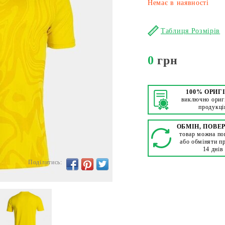
Немає в наявності
Таблиця Розмірів
0
грн
100% ОРИГ
виключно ориг
продукці
ОБМІН, ПОВЕ
товар можна по
або обміняти п
14 днів
Поділитись: