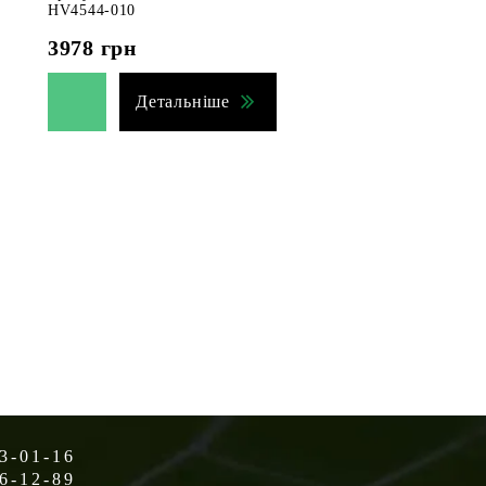
HV4544-010
3978
грн
Детальніше
3-01-16
6-12-89