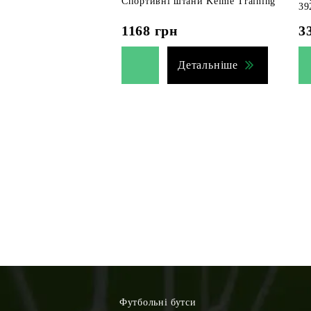
Спортивні штани Kelme Training
39
1168
грн
3
Детальніше
Футбольні бутси