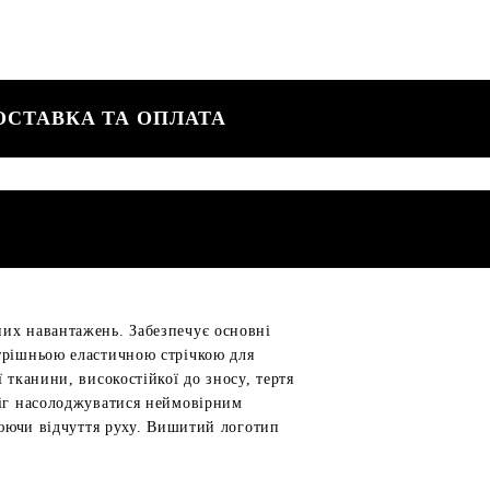
ОСТАВКА ТА ОПЛАТА
них навантажень. Забезпечує основні
утрішньою еластичною стрічкою для
 тканини, високостійкої до зносу, тертя
міг насолоджуватися неймовірним
орюючи відчуття руху. Вишитий логотип