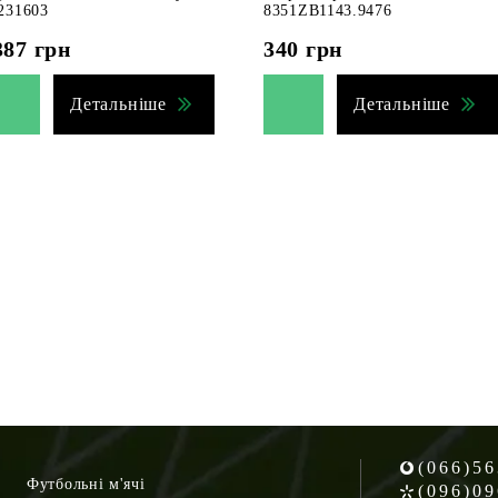
231603
8351ZB1143.9476
387
грн
340
грн
Детальніше
Детальніше
(066)56
Футбольні м'ячі
(096)09