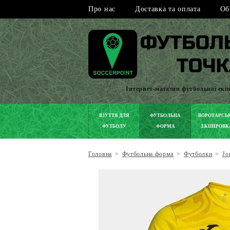
Про нас
Доставка та оплата
Об
Інтернет-магазин футбольної екі
ВЗУТТЯ ДЛЯ
ФУТБОЛЬНА
ВОРОТАРСЬ
ФУТБОЛУ
ФОРМА
ЕКІПІРОВК
Головна
>
Футбольна форма
>
Футболки
>
Jo