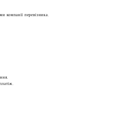
ами компанії перевізника.
ення.
платіж.