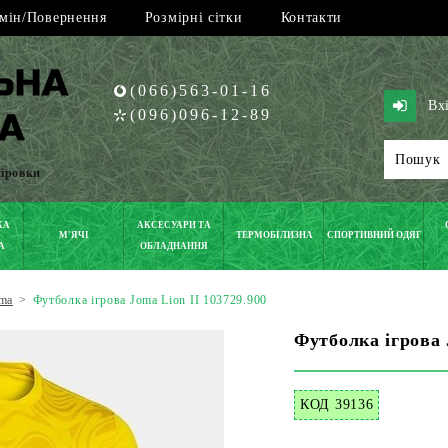
мін/Повернення
Розмірні сітки
Контакти
(066)563-01-16
Вх
(096)096-12-89
піровки
КА
АКСЕСУАРИ ТА
М'ЯЧІ
ТЕРМОБІЛИЗНА
СПОРТИВНИЙ ОДЯГ
А
ОБЛАДНАННЯ
ma
>
Футболка ігрова Joma Lion II 103729.900
Футболка ігрова 
КОД 39136