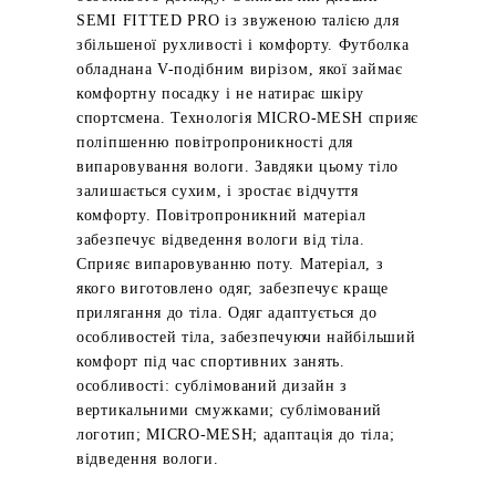
SEMI FITTED PRO із звуженою талією для
збільшеної рухливості і комфорту. Футболка
обладнана V-подібним вирізом, якої займає
комфортну посадку і не натирає шкіру
спортсмена. Технологія MICRO-MESH сприяє
поліпшенню повітропроникності для
випаровування вологи. Завдяки цьому тіло
залишається сухим, і зростає відчуття
комфорту. Повітропроникний матеріал
забезпечує відведення вологи від тіла.
Сприяє випаровуванню поту. Матеріал, з
якого виготовлено одяг, забезпечує краще
прилягання до тіла. Одяг адаптується до
особливостей тіла, забезпечуючи найбільший
комфорт під час спортивних занять.
особливості: сублімований дизайн з
вертикальними смужками; сублімований
логотип; MICRO-MESH; адаптація до тіла;
відведення вологи.