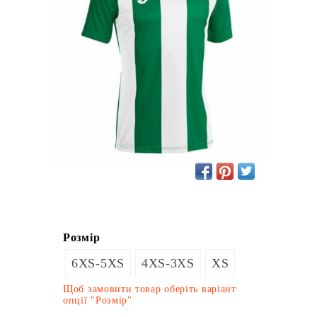
Розмір
6XS-5XS
4XS-3XS
XS
Щоб замовити товар оберіть варіант
опції "Розмір"