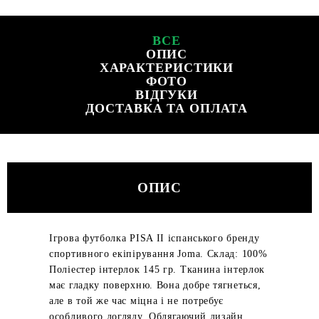
ВСЕ
ОПИС
ХАРАКТЕРИСТИКИ
ФОТО
ВІДГУКИ
ДОСТАВКА ТА ОПЛАТА
ОПИС
Ігрова футболка PISA II іспанського бренду
спортивного екіпірування Joma. Склад: 100%
Поліестер інтерлок 145 гр. Тканина інтерлок
має гладку поверхню. Вона добре тягнеться,
але в той же час міцна і не потребує
особливого догляду. Облягаючий дизайн