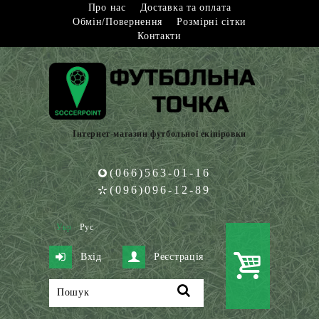
Про нас
Доставка та оплата
Обмін/Повернення
Розмірні сітки
Контакти
Інтернет-магазин футбольної екіпіровки
(066)563-01-16
(096)096-12-89
Укр
Рус
Вхід
Реєстрація