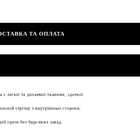
ОСТАВКА ТА ОПЛАТА
 з легкої та дихаючої тканини, здатної
хисній стрічці з внутрішньої сторони,
об грати без будь-яких завад.