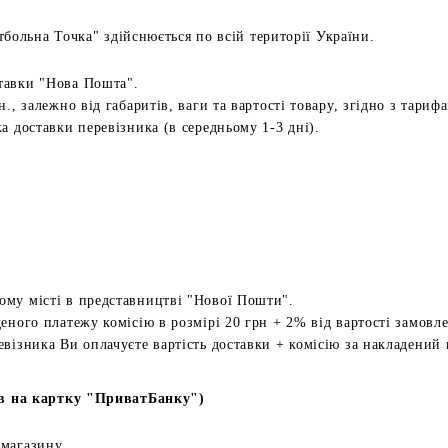
больна Точка" здійснюється по всій території України.
тавки "Нова Пошта".
н., залежно від габаритів, ваги та вартості товару, згідно з тариф
а доставки перевізника (в середньому 1-3 дні).
ому місті в представництві "Нової Пошти".
еного платежу комісію в розмірі 20 грн + 2% від вартості замовл
евізника Ви оплачуєте вартість доставки + комісію за накладений 
в на картку "ПриватБанку")
 магазину.