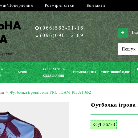
мін/Повернення
Розмірні сітки
Контакти
(066)563-01-16
Вх
(096)096-12-89
піровки
КА
АКСЕСУАРИ ТА
М'ЯЧІ
ТЕРМОБІЛИЗНА
СПОРТИВНИЙ ОДЯГ
А
ОБЛАДНАННЯ
ma
>
Футболка ігрова Joma PRO TEAM 103691.662
Футболка ігрова
КОД 36773