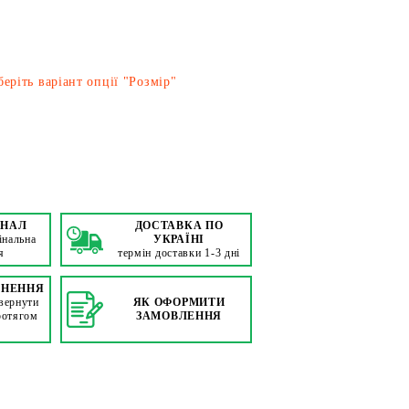
еріть варіант опції "Розмір"
ІНАЛ
ДОСТАВКА ПО
інальна
УКРАЇНІ
я
термін доставки 1-3 дні
РНЕННЯ
вернути
ЯК ОФОРМИТИ
ротягом
ЗАМОВЛЕННЯ