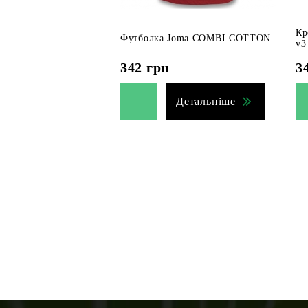
Кр
Футболка Joma COMBI COTTON
v3
342
грн
3
Детальніше