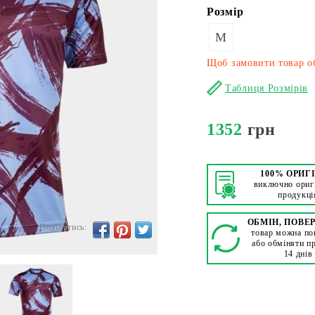
Розмір
M
Щоб замовити товар об
Таблиця Розмірів
1352
грн
100% ОРИГ
виключно ориг
продукці
ОБМІН, ПОВЕ
Поділитись:
товар можна по
або обміняти п
14 днів