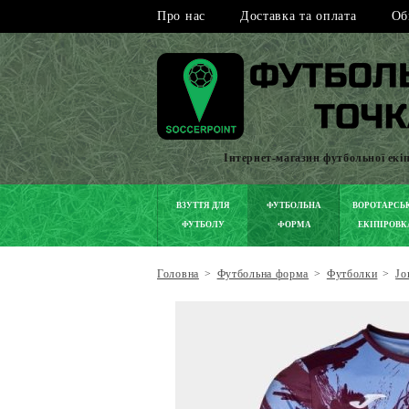
Про нас
Доставка та оплата
Об
Інтернет-магазин футбольної екі
ВЗУТТЯ ДЛЯ
ФУТБОЛЬНА
ВОРОТАРСЬ
ФУТБОЛУ
ФОРМА
ЕКІПІРОВК
Головна
>
Футбольна форма
>
Футболки
>
Jo