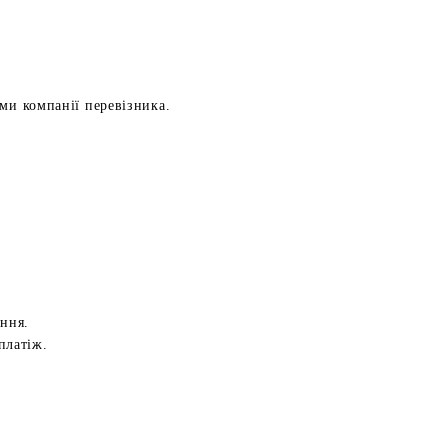
ами компанії перевізника.
ення.
платіж.