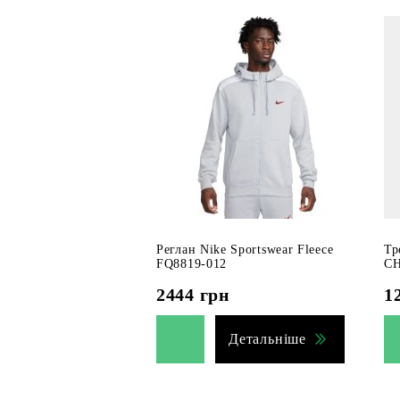
Реглан Nike Sportswear Fleece
Тр
FQ8819-012
CH
2444
грн
1
Детальніше