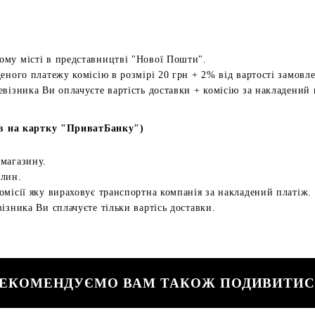
ому місті в представництві "Нової Пошти".
еного платежу комісію в розмірі 20 грн + 2% від вартості замовл
евізника Ви оплачуєте вартість доставки + комісію за накладений 
в на картку "ПриватБанку")
 магазину.
илин.
омісії яку вираховує транспортна компанія за накладений платіж.
ізника Ви сплачуєте тільки вартісь доставки.
ЕКОМЕНДУЄМО ВАМ ТАКОЖ ПОДИВИТИ