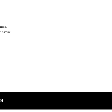
ення.
платіж.
СЯ