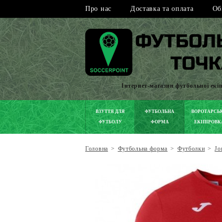
Про нас
Доставка та оплата
Об
Інтернет-магазин футбольної екі
ВЗУТТЯ ДЛЯ
ФУТБОЛЬНА
ВОРОТАРСЬ
ФУТБОЛУ
ФОРМА
ЕКІПІРОВК
Головна
>
Футбольна форма
>
Футболки
>
Jo