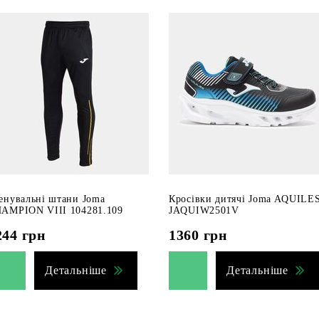
енувальні штани Joma
Кросівки дитячі Joma AQUILE
AMPION VIII 104281.109
JAQUIW2501V
244
грн
1360
грн
Детальніше
Детальніше