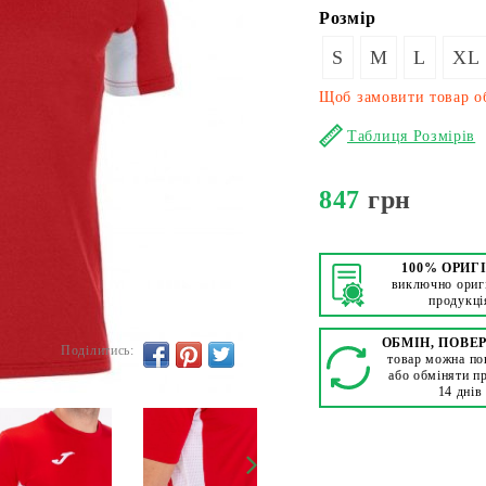
Розмір
S
M
L
XL
Щоб замовити товар об
Таблиця Розмірів
847
грн
100% ОРИГ
виключно ориг
продукці
ОБМІН, ПОВЕ
Поділитись:
товар можна по
або обміняти п
14 днів