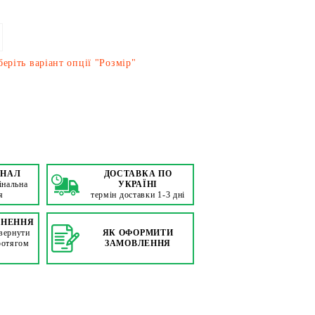
еріть варіант опції "Розмір"
ІНАЛ
ДОСТАВКА ПО
інальна
УКРАЇНІ
я
термін доставки 1-3 дні
РНЕННЯ
вернути
ЯК ОФОРМИТИ
ротягом
ЗАМОВЛЕННЯ