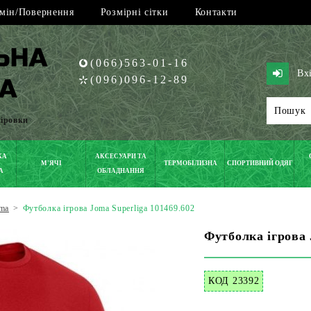
мін/Повернення
Розмірні сітки
Контакти
(066)563-01-16
Вх
(096)096-12-89
піровки
КА
АКСЕСУАРИ ТА
М'ЯЧІ
ТЕРМОБІЛИЗНА
СПОРТИВНИЙ ОДЯГ
А
ОБЛАДНАННЯ
ma
>
Футболка ігрова Joma Superliga 101469.602
Футболка ігрова 
КОД 23392