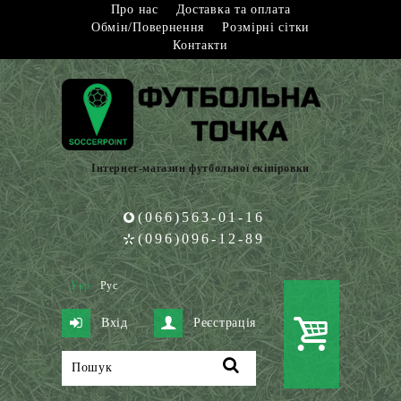
Про нас
Доставка та оплата
Обмін/Повернення
Розмірні сітки
Контакти
Інтернет-магазин футбольної екіпіровки
(066)563-01-16
(096)096-12-89
Укр
Рус
Вхід
Реєстрація