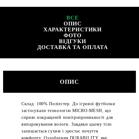
ВСЕ
ОПИС
ХАРАКТЕРИСТИКИ
ФОТО
ВІДГУКИ
ДОСТАВКА ТА ОПЛАТА
ОПИС
Склад: 100% Поліестер. До ігрової футболки
застосували технологію MICRO-MESH, що
сприяє покращеній повітропроникності для
випаровування вологи. Завдяки цьому тіло
залишається сухим і зростає почуття
комфорту. Оздоблення DURABILITY, яке