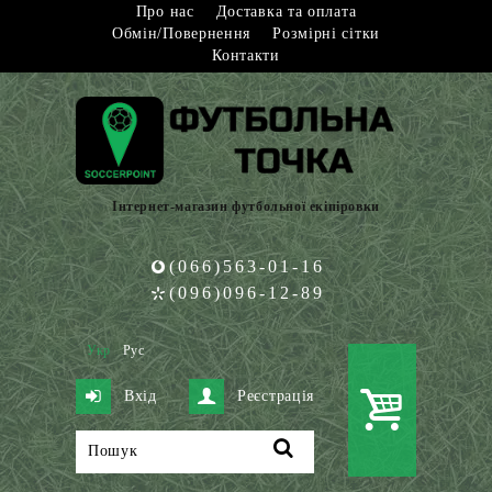
Про нас
Доставка та оплата
Обмін/Повернення
Розмірні сітки
Контакти
Інтернет-магазин футбольної екіпіровки
(066)563-01-16
(096)096-12-89
Укр
Рус
Вхід
Реєстрація