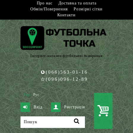
Про нас
Доставка та оплата
Обмін/Повернення
Розмірні сітки
Контакти
Інтернет-магазин футбольної екіпіровки
(066)563-01-16
(096)096-12-89
Укр
Рус
Вхід
Реєстрація