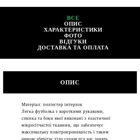
ВСЕ
ОПИС
ХАРАКТЕРИСТИКИ
ФОТО
ВІДГУКИ
ДОСТАВКА ТА ОПЛАТА
ОПИС
Матеріал: поліестер інтерлок
Легка футболка з короткими рукавами,
спинка та боки якої виконані з еластичної
мікросітчастої тканини, що забезпечує
максимальну повітропроникність і таким
чином зберігає тіло сухим під час занять