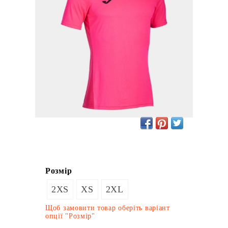
Розмір
2XS
XS
2XL
Щоб замовити товар оберіть варіант
опції "Розмір"