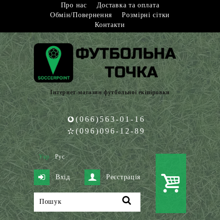
Про нас
Доставка та оплата
Обмін/Повернення
Розмірні сітки
Контакти
Інтернет-магазин футбольної екіпіровки
(066)563-01-16
(096)096-12-89
Укр
Рус
Вхід
Реєстрація