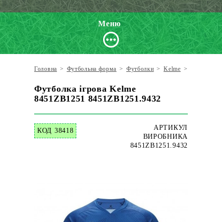
Меню
Головна
>
Футбольна форма
>
Футболки
>
Kelme
>
Футболка 
Футболка ігрова Kelme
8451ZB1251 8451ZB1251.9432
АРТИКУЛ
КОД 38418
ВИРОБНИКА
8451ZB1251.9432