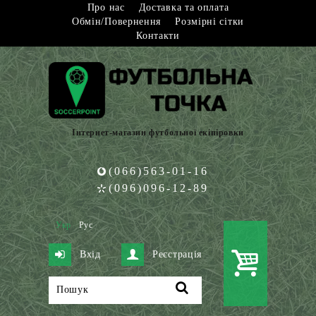
Про нас
Доставка та оплата
Обмін/Повернення
Розмірні сітки
Контакти
Інтернет-магазин футбольної екіпіровки
(066)563-01-16
(096)096-12-89
Укр
Рус
Вхід
Реєстрація