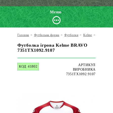
Меню
Головна
>
Футбольна форма
>
Футболки
>
Kelme
>
Футболка 
Футболка ігрова Kelme BRAVO
7351TX1092.9107
АРТИКУЛ
КОД 41802
ВИРОБНИКА
7351TX1092.9107