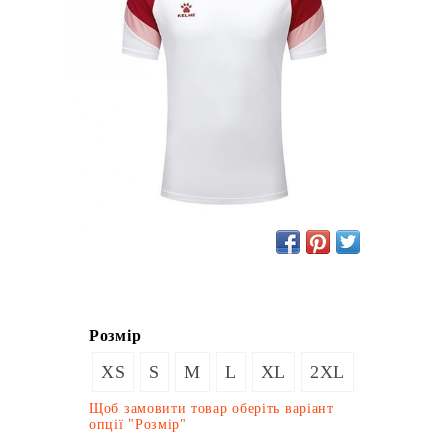
Розмір
XS
S
M
L
XL
2XL
Щоб замовити товар оберіть варіант
опції "Розмір"