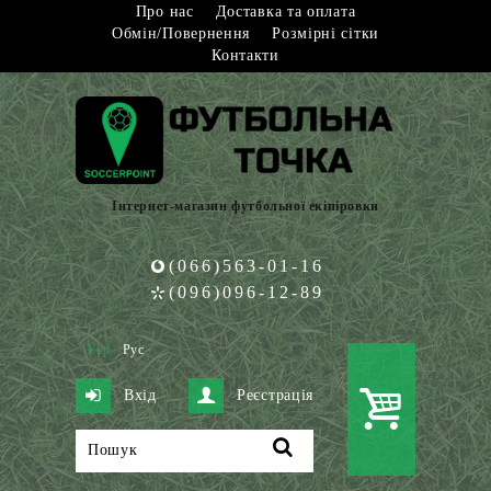
Про нас
Доставка та оплата
Обмін/Повернення
Розмірні сітки
Контакти
Інтернет-магазин футбольної екіпіровки
(066)563-01-16
(096)096-12-89
Укр
Рус
Вхід
Реєстрація