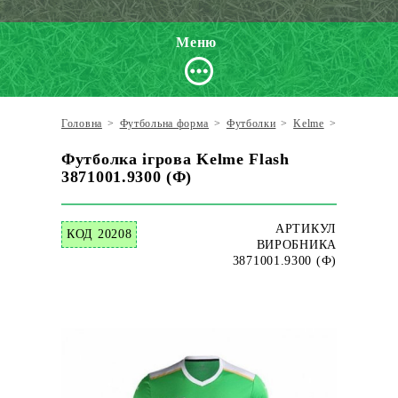
Меню
Головна
>
Футбольна форма
>
Футболки
>
Kelme
>
Футболка і
Футболка ігрова Kelme Flash
3871001.9300 (Ф)
АРТИКУЛ
КОД 20208
ВИРОБНИКА
3871001.9300 (Ф)