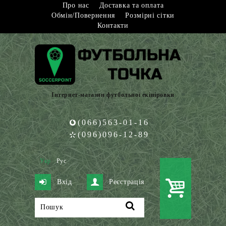
Про нас
Доставка та оплата
Обмін/Повернення
Розмірні сітки
Контакти
Інтернет-магазин футбольної екіпіровки
(066)563-01-16
(096)096-12-89
Укр
Рус
Вхід
Реєстрація