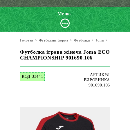
Меню
Головна
>
Футбольна форма
>
Футболки
>
Joma
>
Футболка і
Футболка ігрова жіноча Joma ECO
CHAMPIONSHIP 901690.106
АРТИКУЛ
КОД 33441
ВИРОБНИКА
901690.106