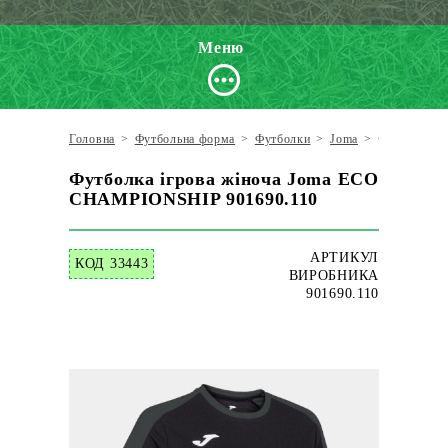
Меню
Головна
>
Футбольна форма
>
Футболки
>
Joma
>
Футболка і
Футболка ігрова жіноча Joma ECO
CHAMPIONSHIP 901690.110
АРТИКУЛ
КОД 33443
ВИРОБНИКА
901690.110