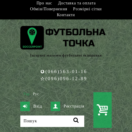
Про нас
Доставка та оплата
Обмін/Повернення
Розмірні сітки
Контакти
Інтернет-магазин футбольної екіпіровки
(066)563-01-16
(096)096-12-89
Укр
Рус
Вхід
Реєстрація