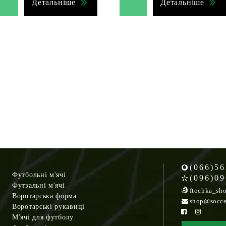
Детальніше
Детальніше
(066)56
Футбольні м'ячі
(096)09
Футзальні м'ячі
ftochka_sh
Воротарська форма
shop@socce
Воротарські рукавиці
М'ячі для футболу