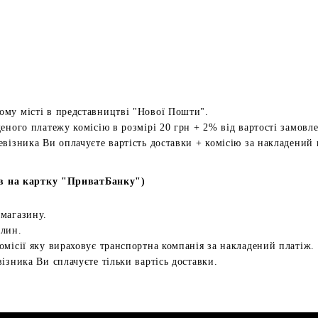
ому місті в представництві "Нової Пошти".
еного платежу комісію в розмірі 20 грн + 2% від вартості замовл
евізника Ви оплачуєте вартість доставки + комісію за накладений 
в на картку "ПриватБанку")
 магазину.
илин.
омісії яку вираховує транспортна компанія за накладений платіж.
ізника Ви сплачуєте тільки вартісь доставки.