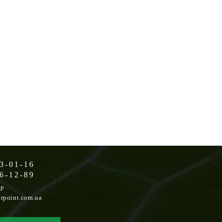
3-01-16
6-12-89
op
rpoint.com.ua