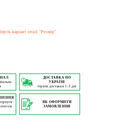
еріть варіант опції "Розмір"
ІНАЛ
ДОСТАВКА ПО
інальна
УКРАЇНІ
я
термін доставки 1-3 дні
РНЕННЯ
вернути
ЯК ОФОРМИТИ
ротягом
ЗАМОВЛЕННЯ