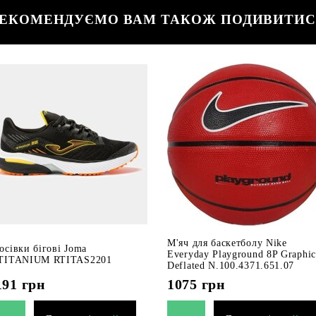
ЕКОМЕНДУЄМО ВАМ ТАКОЖ ПОДИВИТИ
М'яч для баскетболу Nike
осівки бігові Joma
Everyday Playground 8P Graphic
TITANIUM RTITAS2201
Deflated N.100.4371.651.07
191
грн
1075
грн