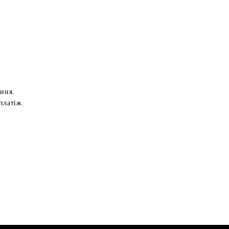
ення.
платіж.