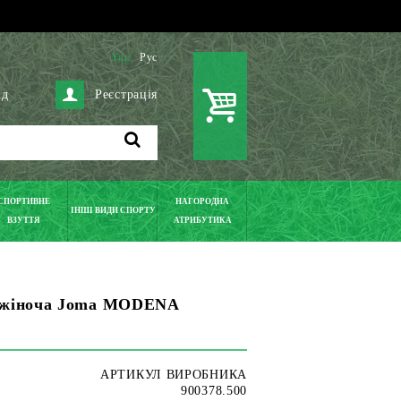
Укр
Рус
ід
Реєстрація
СПОРТИВНЕ
НАГОРОДНА
ІНШІ ВИДИ СПОРТУ
ВЗУТТЯ
АТРИБУТИКА
а жіноча Joma MODENA
АРТИКУЛ ВИРОБНИКА
900378.500