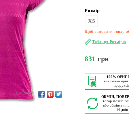
Розмір
XS
Щоб замовити товар об
Таблиця Розмірів
831
грн
100% ОРИГ
виключно ориг
продукці
Поділитись:
ОБМІН, ПОВЕ
товар можна по
або обміняти п
14 днів