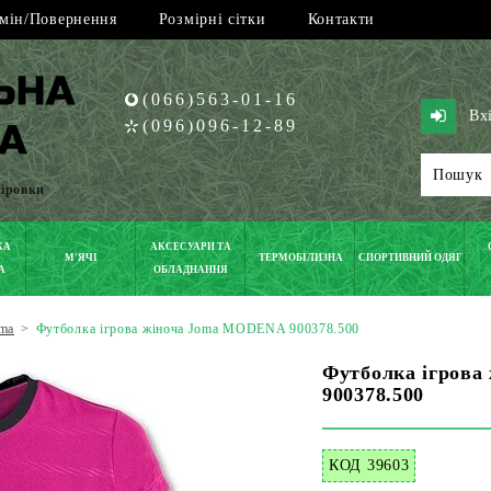
мін/Повернення
Розмірні сітки
Контакти
(066)563-01-16
Вх
(096)096-12-89
піровки
КА
АКСЕСУАРИ ТА
М'ЯЧІ
ТЕРМОБІЛИЗНА
СПОРТИВНИЙ ОДЯГ
А
ОБЛАДНАННЯ
ma
>
Футболка ігрова жіноча Joma MODENA 900378.500
Футболка ігров
900378.500
КОД 39603