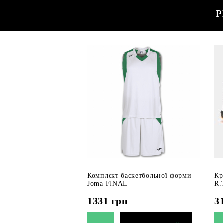
Р
Комплект баскетбольної форми
Кр
Joma FINAL
R.
1331
грн
3