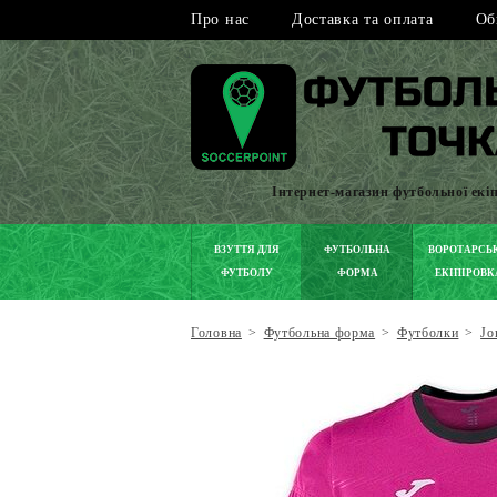
Про нас
Доставка та оплата
Об
Інтернет-магазин футбольної екі
ВЗУТТЯ ДЛЯ
ФУТБОЛЬНА
ВОРОТАРСЬ
ФУТБОЛУ
ФОРМА
ЕКІПІРОВК
Головна
>
Футбольна форма
>
Футболки
>
Jo