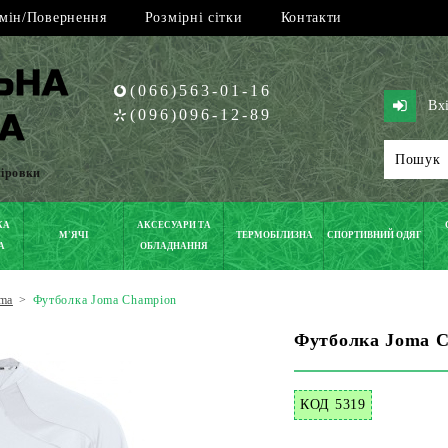
мін/Повернення
Розмірні сітки
Контакти
(066)563-01-16
Вх
(096)096-12-89
піровки
КА
АКСЕСУАРИ ТА
М'ЯЧІ
ТЕРМОБІЛИЗНА
СПОРТИВНИЙ ОДЯГ
А
ОБЛАДНАННЯ
ma
>
Футболка Joma Champion
Футболка Joma 
КОД 5319