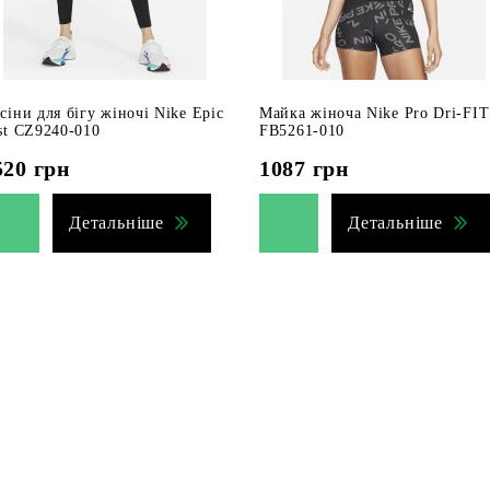
сіни для бігу жіночі Nike Epic
Майка жіноча Nike Pro Dri-FIT
st CZ9240-010
FB5261-010
520
грн
1087
грн
Детальніше
Детальніше