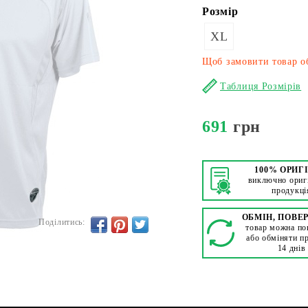
Розмір
XL
Щоб замовити товар об
Таблиця Розмірів
691
грн
100% ОРИГ
виключно ориг
продукці
ОБМІН, ПОВЕ
Поділитись:
товар можна по
або обміняти п
14 днів