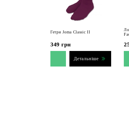
Ло
Гетри Joma Classic II
Fa
349
грн
2
Детальніше