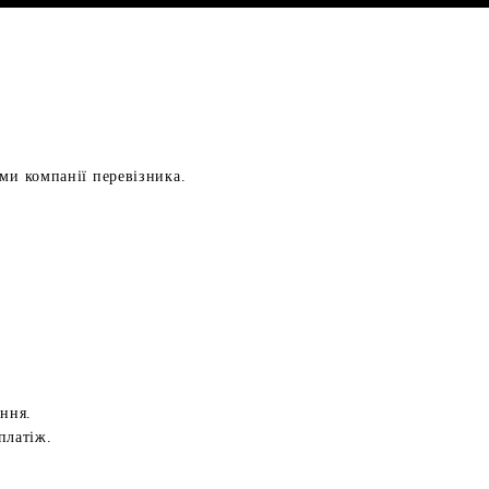
ами компанії перевізника.
ення.
платіж.