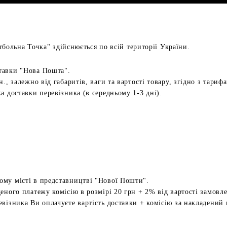
больна Точка" здійснюється по всій території України.
тавки "Нова Пошта".
н., залежно від габаритів, ваги та вартості товару, згідно з тариф
а доставки перевізника (в середньому 1-3 дні).
ому місті в представництві "Нової Пошти".
еного платежу комісію в розмірі 20 грн + 2% від вартості замовл
евізника Ви оплачуєте вартість доставки + комісію за накладений 