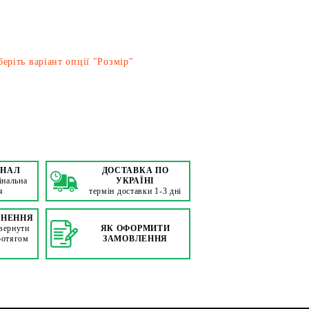
еріть варіант опції "Розмір"
ІНАЛ
ДОСТАВКА ПО
інальна
УКРАЇНІ
я
термін доставки 1-3 дні
РНЕННЯ
вернути
ЯК ОФОРМИТИ
ротягом
ЗАМОВЛЕННЯ