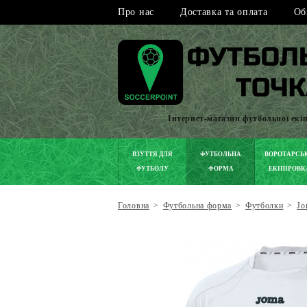
Про нас
Доставка та оплата
Об
Інтернет-магазин футбольної екі
ВЗУТТЯ ДЛЯ
ФУТБОЛЬНА
ВОРОТАРСЬ
ФУТБОЛУ
ФОРМА
ЕКІПІРОВК
Головна
>
Футбольна форма
>
Футболки
>
Jo