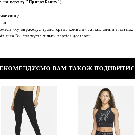
в на картку "ПриватБанку")
 магазину.
илин.
омісії яку вираховує транспортна компанія за накладений платіж.
ізника Ви сплачуєте тільки вартісь доставки.
ЕКОМЕНДУЄМО ВАМ ТАКОЖ ПОДИВИТИ