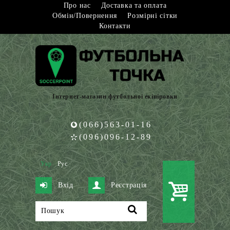
Про нас
Доставка та оплата
Обмін/Повернення
Розмірні сітки
Контакти
Інтернет-магазин футбольної екіпіровки
(066)563-01-16
(096)096-12-89
Укр
Рус
Вхід
Реєстрація