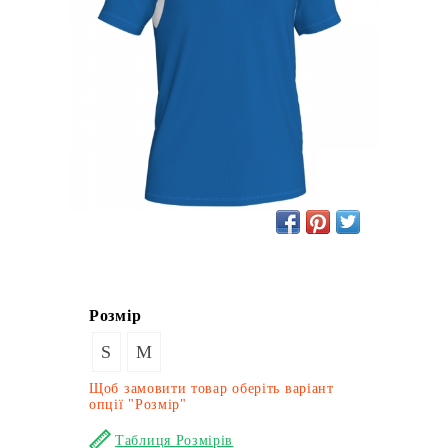
Розмір
S
M
Щоб замовити товар оберіть варіант
опції "Розмір"
Таблиця Розмірів