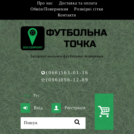
Про нас
Доставка та оплата
Обмін/Повернення
Розмірні сітки
Контакти
Інтернет-магазин футбольної екіпіровки
(066)563-01-16
(096)096-12-89
Укр
Рус
Вхід
Реєстрація