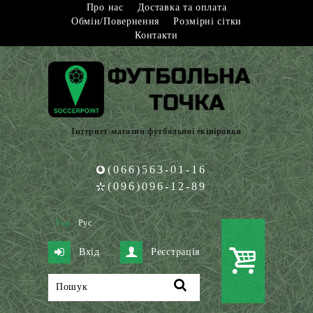
Про нас
Доставка та оплата
Обмін/Повернення
Розмірні сітки
Контакти
Інтернет-магазин футбольної екіпіровки
(066)563-01-16
(096)096-12-89
Укр
Рус
Вхід
Реєстрація