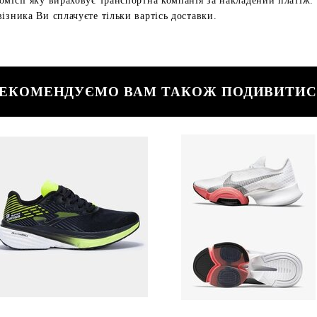
омісії яку вираховує транспортна компанія за накладений платіж.
ізника Ви сплачуєте тільки вартісь доставки.
ЕКОМЕНДУЄМО ВАМ ТАКОЖ ПОДИВИТИ