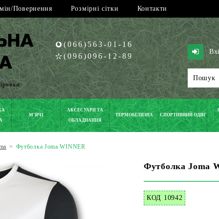
мін/Повернення
Розмірні сітки
Контакти
(066)563-01-16
Вх
(096)096-12-89
піровки
КА
АКСЕСУАРИ ТА
М'ЯЧІ
ТЕРМОБІЛИЗНА
СПОРТИВНИЙ ОДЯГ
А
ОБЛАДНАННЯ
ma
>
Футболка Joma WINNER
Футболка Joma
КОД 10942