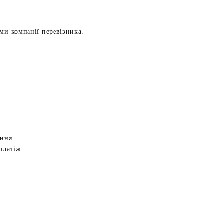
ами компанії перевізника.
ення.
платіж.