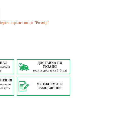
еріть варіант опції "Розмір"
ІНАЛ
ДОСТАВКА ПО
інальна
УКРАЇНІ
я
термін доставки 1-3 дні
РНЕННЯ
вернути
ЯК ОФОРМИТИ
ротягом
ЗАМОВЛЕННЯ