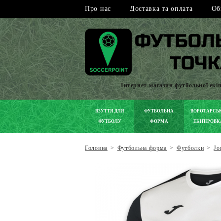
Про нас
Доставка та оплата
Об
Інтернет-магазин футбольної екі
ВЗУТТЯ ДЛЯ
ФУТБОЛЬНА
ВОРОТАРСЬ
ФУТБОЛУ
ФОРМА
ЕКІПІРОВК
Головна
>
Футбольна форма
>
Футболки
>
Jo