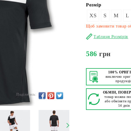
Розмір
XS
S
M
L
Щоб замовити товар об
Таблиця Розмірів
586
грн
100% ОРИГ
виключно ориг
продукці
ОБМІН, ПОВЕ
Поділитись:
товар можна по
або обміняти п
14 днів