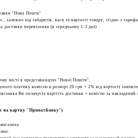
тавки "Нова Пошта".
н., залежно від габаритів, ваги та вартості товару, згідно з тариф
а доставки перевізника (в середньому 1-3 дні).
ому місті в представництві "Нової Пошти".
еного платежу комісію в розмірі 20 грн + 2% від вартості замовл
евізника Ви оплачуєте вартість доставки + комісію за накладений 
в на картку "ПриватБанку")
 магазину.
илин.