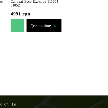
ep
Сандалі Ecco Exowrap 811804-
51052
4991
грн
Детальніше
3-01-16