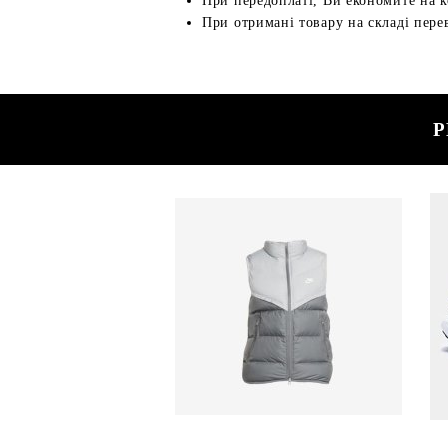
При передоплаті, Ви економите на к
При отримані товару на складі перев
Р