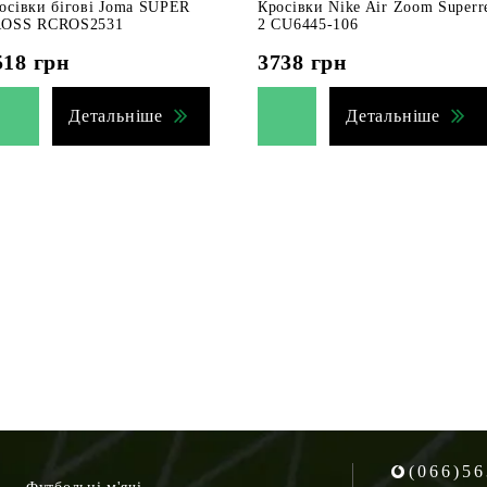
осівки бігові Joma SUPER
Кросівки Nike Air Zoom Superr
OSS RCROS2531
2 CU6445-106
518
грн
3738
грн
Детальніше
Детальніше
(066)56