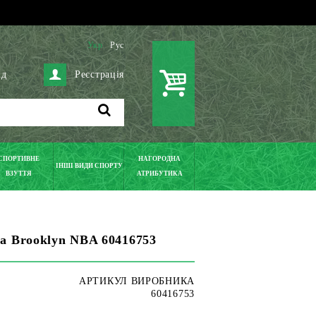
Укр
Рус
ід
Реєстрація
СПОРТИВНЕ
НАГОРОДНА
ІНШІ ВИДИ СПОРТУ
ВЗУТТЯ
АТРИБУТИКА
a Brooklyn NBA 60416753
АРТИКУЛ ВИРОБНИКА
60416753