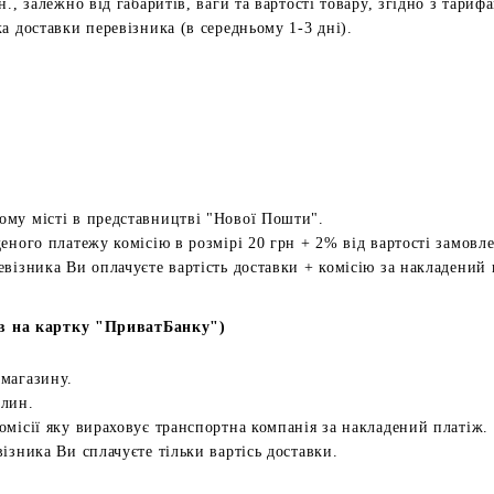
н., залежно від габаритів, ваги та вартості товару, згідно з тариф
а доставки перевізника (в середньому 1-3 дні).
ому місті в представництві "Нової Пошти".
еного платежу комісію в розмірі 20 грн + 2% від вартості замовл
евізника Ви оплачуєте вартість доставки + комісію за накладений 
в на картку "ПриватБанку")
 магазину.
илин.
омісії яку вираховує транспортна компанія за накладений платіж.
ізника Ви сплачуєте тільки вартісь доставки.