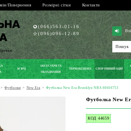
мін/Повернення
Розмірні сітки
Контакти
(066)563-01-16
Вх
(096)096-12-89
піровки
КА
АКСЕСУАРИ ТА
М'ЯЧІ
ТЕРМОБІЛИЗНА
СПОРТИВНИЙ ОДЯГ
А
ОБЛАДНАННЯ
>
Футболки
>
New Era
>
Футболка New Era Brooklyn NBA 60416753
Футболка New Er
КОД 44659