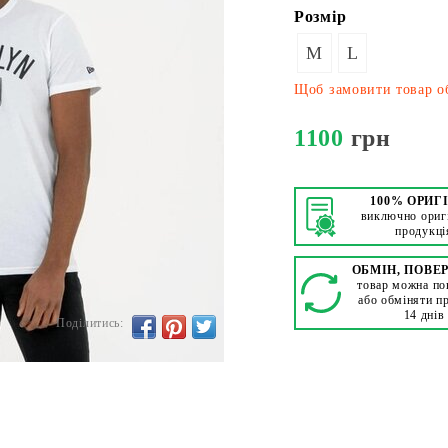
Розмір
M
L
Щоб замовити товар об
1100
грн
100% ОРИГ
виключно ориг
продукці
ОБМІН, ПОВЕ
товар можна по
або обміняти п
14 днів
Поділитись: