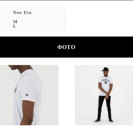
New Era
M
L
ФОТО