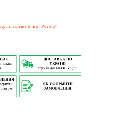
еріть варіант опції "Розмір"
ІНАЛ
ДОСТАВКА ПО
інальна
УКРАЇНІ
я
термін доставки 1-3 дні
РНЕННЯ
вернути
ЯК ОФОРМИТИ
ротягом
ЗАМОВЛЕННЯ