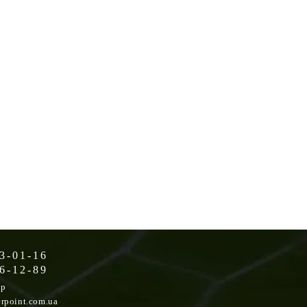
3-01-16
6-12-89
op
rpoint.com.ua