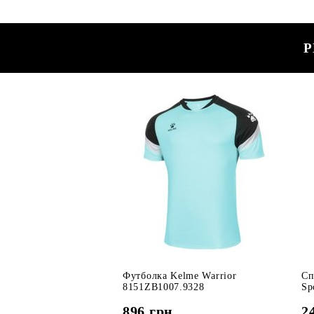
Р
Футболка Kelme Warrior
Сп
8151ZB1007.9328
Sp
896
грн
2