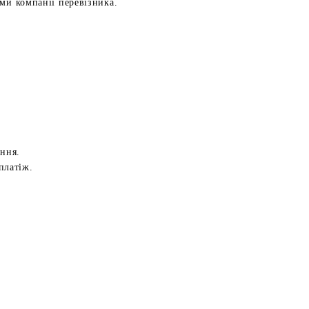
ами компанії перевізника.
ення.
платіж.