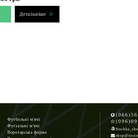
Детальніше
(066)56
Футбольні м'ячі
(096)09
Футзальні м'ячі
ftochka_sh
Воротарська форма
shop@socce