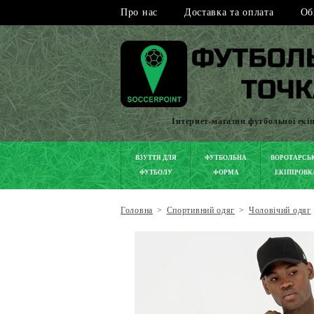
Про нас
Доставка та оплата
Об
Інтернет-магазин футбольної екі
ВЗУТТЯ ДЛЯ
ФУТБОЛЬНА
ВОРОТАРСЬ
ФУТБОЛУ
ФОРМА
ЕКІПІРОВК
Головна
>
Спортивний одяг
>
Чоловічий одяг