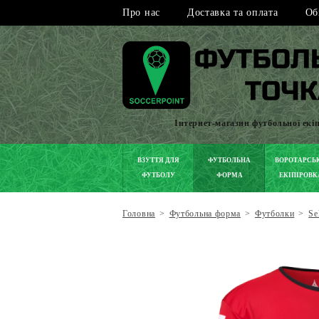
Про нас
Доставка та оплата
Об
Інтернет-магазин футбольної екі
ВЗУТТЯ ДЛЯ
ФУТБОЛЬНА
ВОРОТАРСЬ
ФУТБОЛУ
ФОРМА
ЕКІПІРОВК
Головна
>
Футбольна форма
>
Футболки
>
Se