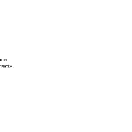
ення.
платіж.