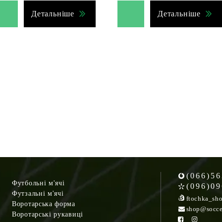
Детальніше
Детальніше
(066)56
Футбольні м'ячі
(096)09
Футзальні м'ячі
ftochka_sh
Воротарська форма
shop@socce
Воротарські рукавиці