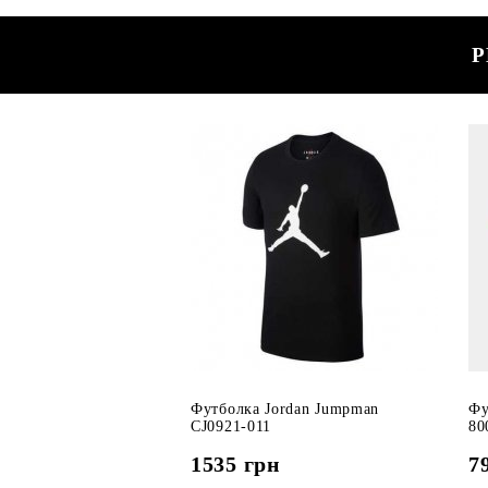
Р
Футболка Jordan Jumpman
Фу
CJ0921-011
80
1535
грн
7