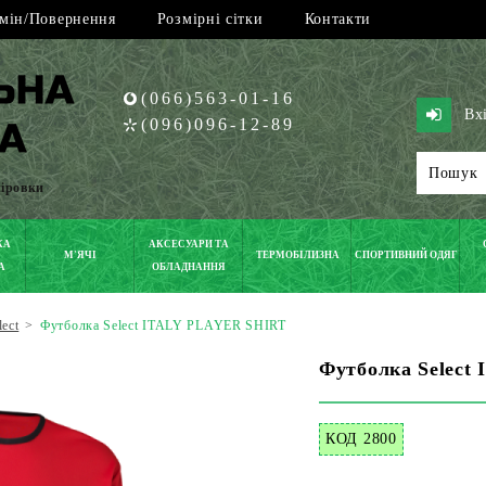
мін/Повернення
Розмірні сітки
Контакти
(066)563-01-16
Вх
(096)096-12-89
піровки
КА
АКСЕСУАРИ ТА
М'ЯЧІ
ТЕРМОБІЛИЗНА
СПОРТИВНИЙ ОДЯГ
А
ОБЛАДНАННЯ
lect
>
Футболка Select ITALY PLAYER SHIRT
Футболка Select
КОД 2800