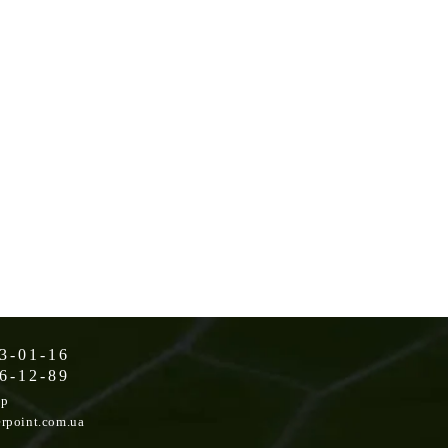
3-01-16
6-12-89
op
rpoint.com.ua