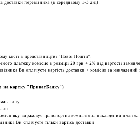
а доставки перевізника (в середньому 1-3 дні).
ому місті в представництві "Нової Пошти".
еного платежу комісію в розмірі 20 грн + 2% від вартості замовл
евізника Ви оплачуєте вартість доставки + комісію за накладений 
в на картку "ПриватБанку")
 магазину.
илин.
омісії яку вираховує транспортна компанія за накладений платіж.
ізника Ви сплачуєте тільки вартісь доставки.