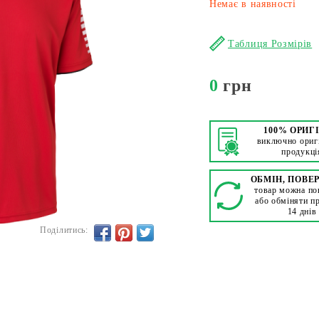
Немає в наявності
Таблиця Розмірів
0
грн
100% ОРИГ
виключно ориг
продукці
ОБМІН, ПОВЕ
товар можна по
або обміняти п
14 днів
Поділитись: