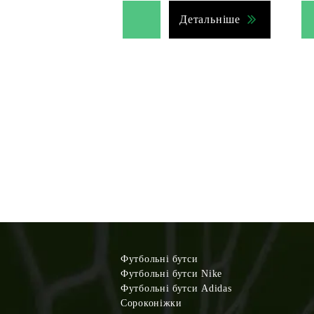
Детальніше
Футбольні бутси
Футбольні бутси Nike
Футбольні бутси Adidas
Сороконіжки