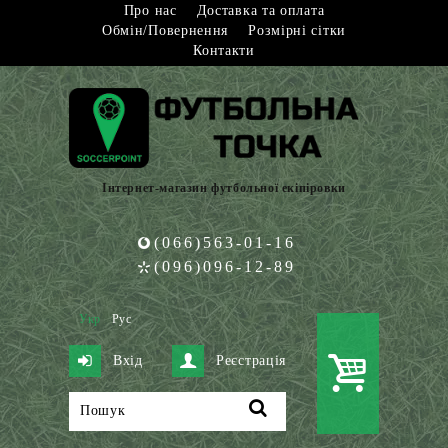
Про нас
Доставка та оплата
Обмін/Повернення
Розмірні сітки
Контакти
Інтернет-магазин футбольної екіпіровки
(066)563-01-16
(096)096-12-89
Укр
Рус
Вхід
Реєстрація