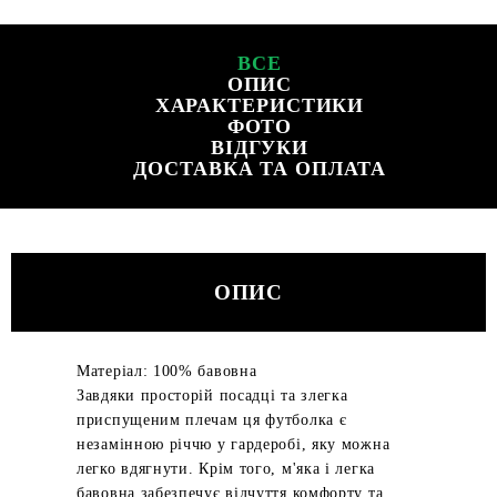
ВСЕ
ОПИС
ХАРАКТЕРИСТИКИ
ФОТО
ВІДГУКИ
ДОСТАВКА ТА ОПЛАТА
ОПИС
Матеріал: 100% бавовна
Завдяки просторій посадці та злегка
приспущеним плечам ця футболка є
незамінною річчю у гардеробі, яку можна
легко вдягнути. Крім того, м'яка і легка
бавовна забезпечує відчуття комфорту та