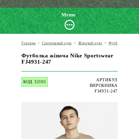
Меню
Головна
>
Спортивний одяг
>
Жіночий одяг
>
Футболки
>
Nik
Футболка жіноча Nike Sportswear
FJ4931-247
АРТИКУЛ
КОД 32101
ВИРОБНИКА
FJ4931-247