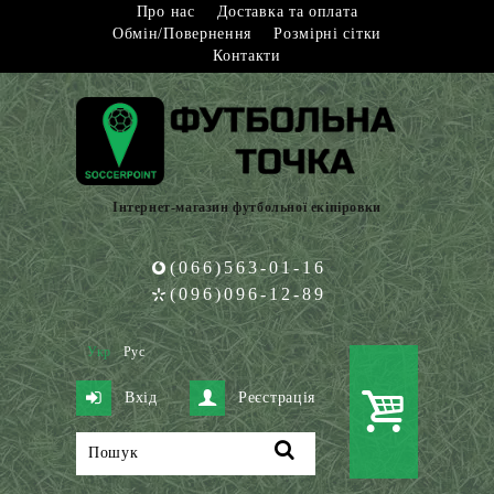
Про нас
Доставка та оплата
Обмін/Повернення
Розмірні сітки
Контакти
Інтернет-магазин футбольної екіпіровки
(066)563-01-16
(096)096-12-89
Укр
Рус
Вхід
Реєстрація