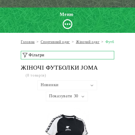
Меню
Головна
>
Спортивний одяг
>
Жіночий одяг
>
Футболки
Фільтри
ЖІНОЧІ ФУТБОЛКИ JOMA
(8 товарів)
Новинки
Показувати 30