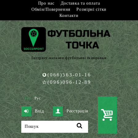
Про нас
Доставка та оплата
Обмін/Повернення
Розмірні сітки
Контакти
Інтернет-магазин футбольної екіпіровки
(066)563-01-16
(096)096-12-89
Укр
Рус
Вхід
Реєстрація