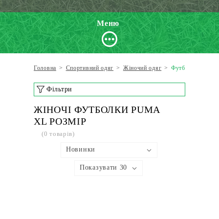
Меню
Головна
>
Спортивний одяг
>
Жіночий одяг
>
Футболки
Фільтри
ЖІНОЧІ ФУТБОЛКИ PUMA
XL РОЗМІР
(0 товарів)
Новинки
Показувати 30