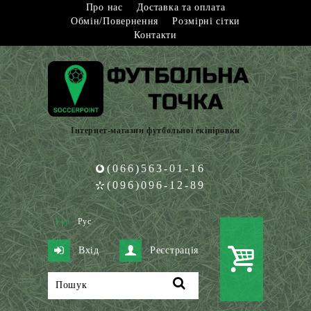
Про нас
Доставка та оплата
Обмін/Повернення
Розмірні сітки
Контакти
Інтернет-магазин футбольної екіпіровки
(066)563-01-16
(096)096-12-89
Укр
Рус
Вхід
Реєстрація