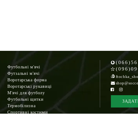
(066)56
Футбольні м'ячі
(096)09
Футзальні м'ячі
ftochka_sh
Воротарська форма
shop@socce
Воротарські рукавиці
М'ячі для футболу
Футбольні щитки
ЗАДАТ
Термобілизна
Спортивні костюми
Кросівки
Спортивні сумки
Рюкзаки