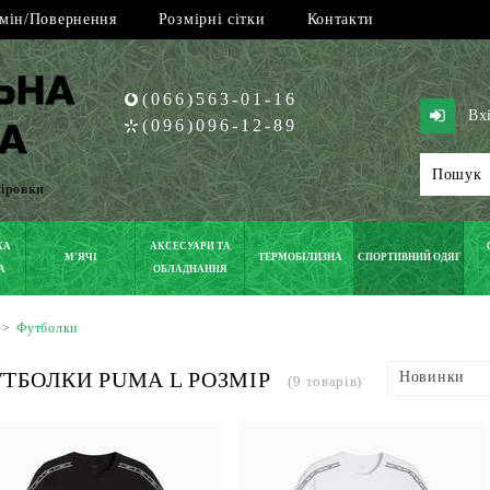
мін/Повернення
Розмірні сітки
Контакти
(066)563-01-16
Вх
(096)096-12-89
піровки
КА
АКСЕСУАРИ ТА
М'ЯЧІ
ТЕРМОБІЛИЗНА
СПОРТИВНИЙ ОДЯГ
А
ОБЛАДНАННЯ
>
Футболки
ТБОЛКИ PUMA L РОЗМІР
Новинки
(9 товарів)