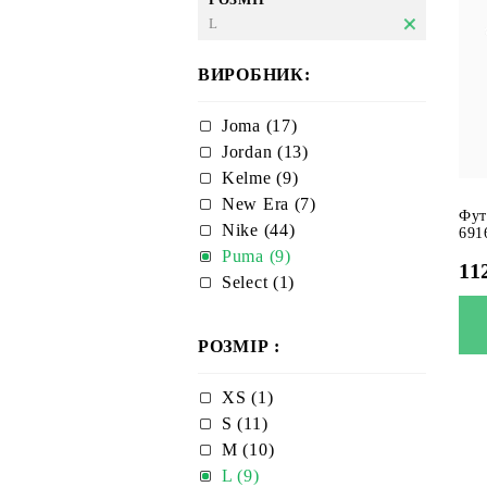
L
ВИРОБНИК:
Joma (17)
Jordan (13)
Kelme (9)
New Era (7)
Фут
Nike (44)
691
Puma (9)
11
Select (1)
РОЗМІР :
XS (1)
S (11)
M (10)
L (9)