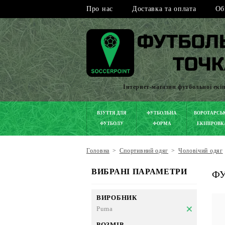
Про нас
Доставка та оплата
Об
Інтернет-магазин футбольної екі
ВЗУТТЯ ДЛЯ
ФУТБОЛЬНА
ВОРОТАРСЬ
ФУТБОЛУ
ФОРМА
ЕКІПІРОВК
Головна
>
Спортивний одяг
>
Чоловічий одяг
ВИБРАНІ ПАРАМЕТРИ
ФУ
ВИРОБНИК
Puma
РОЗМІР