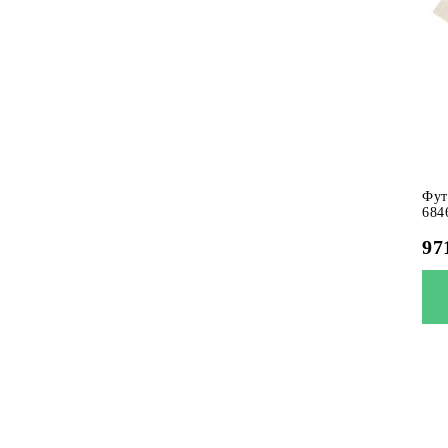
Фут
684
97