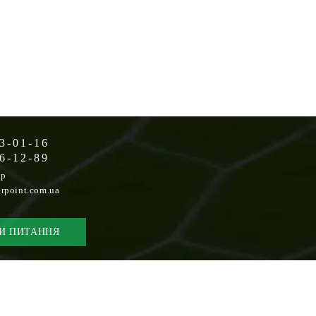
3-01-16
6-12-89
op
rpoint.com.ua
И ПИТАННЯ