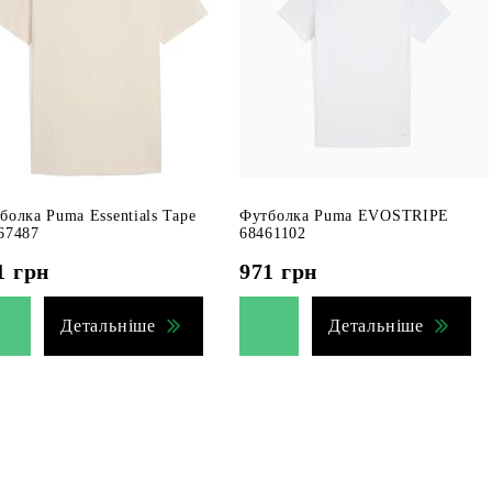
болка Puma Essentials Tape
Футболка Puma EVOSTRIPE
67487
68461102
1
грн
971
грн
Детальніше
Детальніше