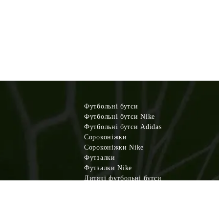
Футбольні бутси
Футбольні бутси Nike
Футбольні бутси Adidas
Сороконіжки
Сороконіжки Nike
Футзалки
Футзалки Nike
Дитячі футбольні бутси
Дитячі сороконіжки
Дитячі футзалки
Футбольна форма