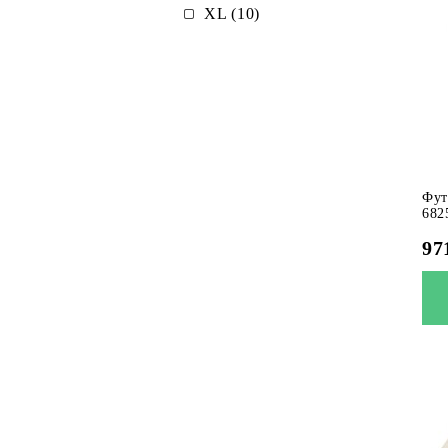
XL (10)
Фут
682
97