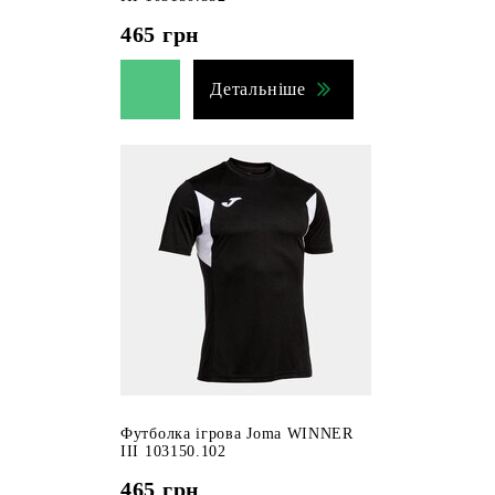
465
грн
Детальніше
Футболка ігрова Joma WINNER
III 103150.102
465
грн