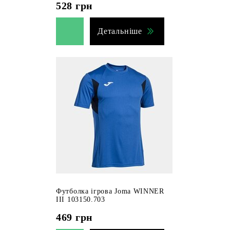
528
грн
Детальніше
Футболка ігрова Joma WINNER
III 103150.703
469
грн