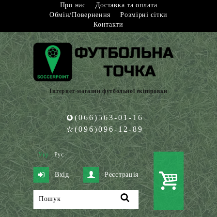
Про нас
Доставка та оплата
Обмін/Повернення
Розмірні сітки
Контакти
Інтернет-магазин футбольної екіпіровки
(066)563-01-16
(096)096-12-89
Укр
Рус
Вхід
Реєстрація