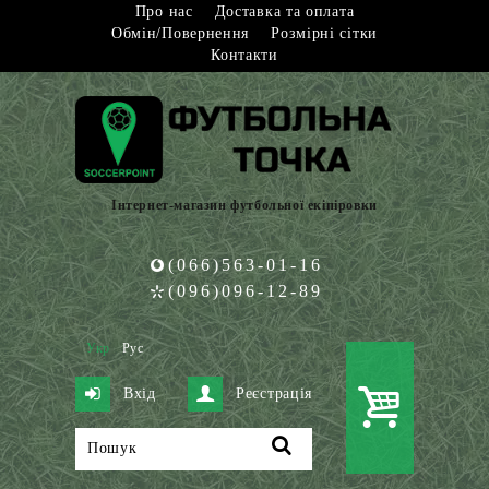
Про нас
Доставка та оплата
Обмін/Повернення
Розмірні сітки
Контакти
Інтернет-магазин футбольної екіпіровки
(066)563-01-16
(096)096-12-89
Укр
Рус
Вхід
Реєстрація