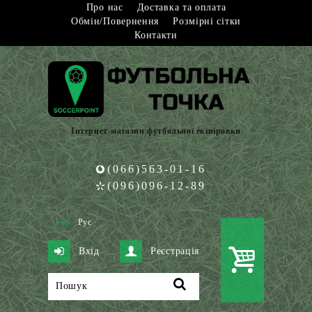
Про нас
Доставка та оплата
Обмін/Повернення
Розмірні сітки
Контакти
Інтернет-магазин футбольної екіпіровки
(066)563-01-16
(096)096-12-89
Укр
Рус
Вхід
Реєстрація