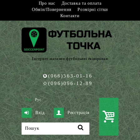
Про нас
Доставка та оплата
Обмін/Повернення
Розмірні сітки
Контакти
Інтернет-магазин футбольної екіпіровки
(066)563-01-16
(096)096-12-89
Укр
Рус
Вхід
Реєстрація