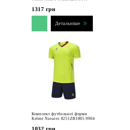
1317
грн
Детальніше
Комплект футбольної форми
Kelme Navarro 8251ZB1005.9904
1032
грн