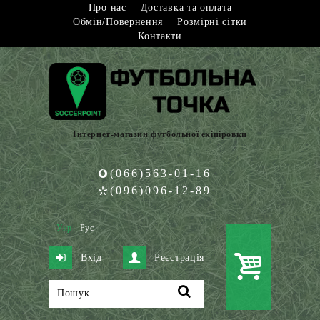
Про нас
Доставка та оплата
Обмін/Повернення
Розмірні сітки
Контакти
Інтернет-магазин футбольної екіпіровки
(066)563-01-16
(096)096-12-89
Укр
Рус
Вхід
Реєстрація