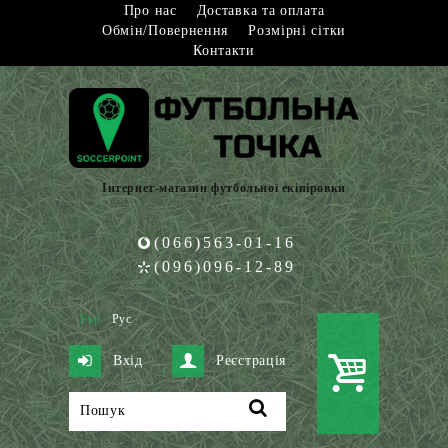
Про нас
Доставка та оплата
Обмін/Повернення
Розмірні сітки
Контакти
Інтернет-магазин футбольної екіпіровки
(066)563-01-16
(096)096-12-89
Укр
Рус
Вхід
Реєстрація