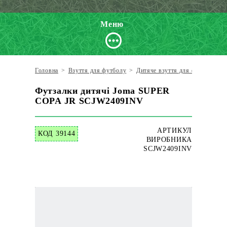
Меню
Головна
>
Взуття для футболу
>
Дитяче взуття для футболу
>
Футзалки дитячі Joma SUPER
COPA JR SCJW2409INV
АРТИКУЛ
КОД 39144
ВИРОБНИКА
SCJW2409INV