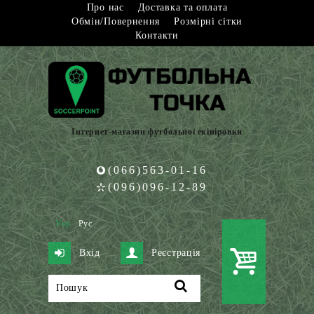
Про нас
Доставка та оплата
Обмін/Повернення
Розмірні сітки
Контакти
Інтернет-магазин футбольної екіпіровки
(066)563-01-16
(096)096-12-89
Укр
Рус
Вхід
Реєстрація