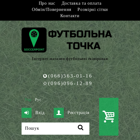
Про нас
Доставка та оплата
Обмін/Повернення
Розмірні сітки
Контакти
Інтернет-магазин футбольної екіпіровки
(066)563-01-16
(096)096-12-89
Укр
Рус
Вхід
Реєстрація