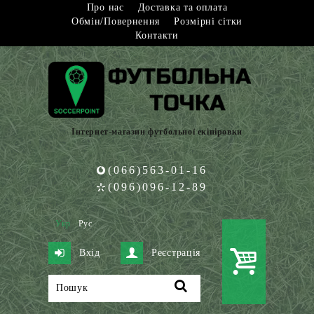
Про нас
Доставка та оплата
Обмін/Повернення
Розмірні сітки
Контакти
Інтернет-магазин футбольної екіпіровки
(066)563-01-16
(096)096-12-89
Укр
Рус
Вхід
Реєстрація