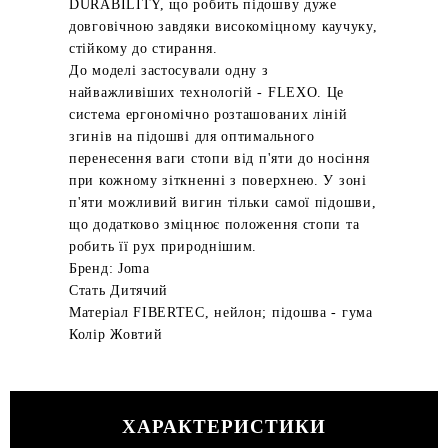
DURABILITY, що робить підошву дуже
довговічною завдяки високоміцному каучуку,
стійкому до стирання.
До моделі застосували одну з
найважливіших технологій - FLEXO. Це
система ергономічно розташованих ліній
згинів на підошві для оптимального
перенесення ваги стопи від п'яти до носіння
при кожному зіткненні з поверхнею. У зоні
п'яти можливий вигин тільки самої підошви,
що додатково зміцнює положення стопи та
робить її рух природнішим.
Бренд: Joma
Стать Дитячий
Матеріал FIBERTEC, нейлон; підошва - гума
Колір Жовтий
ХАРАКТЕРИСТИКИ