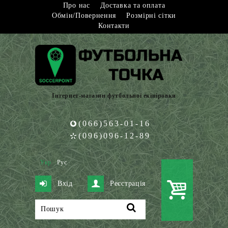
Про нас
Доставка та оплата
Обмін/Повернення
Розмірні сітки
Контакти
Інтернет-магазин футбольної екіпіровки
(066)563-01-16
(096)096-12-89
Укр
Рус
Вхід
Реєстрація