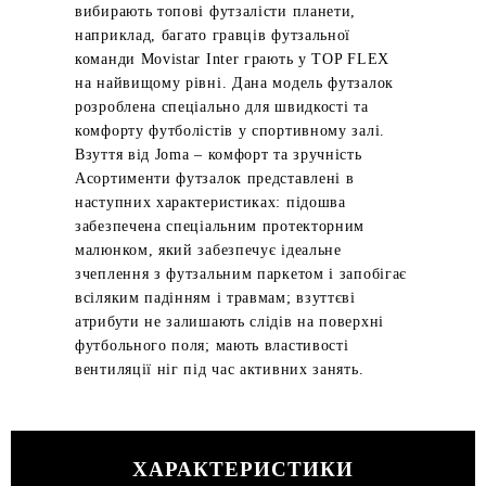
вибирають топові футзалісти планети,
наприклад, багато гравців футзальної
команди Movistar Inter грають у TOP FLEX
на найвищому рівні. Дана модель футзалок
розроблена спеціально для швидкості та
комфорту футболістів у спортивному залі.
Взуття від Joma – комфорт та зручність
Асортименти футзалок представлені в
наступних характеристиках: підошва
забезпечена спеціальним протекторним
малюнком, який забезпечує ідеальне
зчеплення з футзальним паркетом і запобігає
всіляким падінням і травмам; взуттєві
атрибути не залишають слідів на поверхні
футбольного поля; мають властивості
вентиляції ніг під час активних занять.
ХАРАКТЕРИСТИКИ