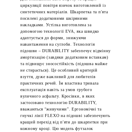
циркуляції повітря язичок виготовлений із
синтетичних матеріалів. Шкарпетка та п'ята
посилені додатковими шкіряними
накладками. Устілка виготовлена ​​за
допомогою технології EVA, яка швидко
адаптується до форми, знижуючи
навантаження на суглоби. Технологія
підошви – DURABILITY забезпечує відмінну
амортизацію (завдяки додатковим вставкам)
та підвищує зносостійкість (підошва майже
не стирається). Це особливий критерій
взуття, дуже важливий для любителів
практичних речей. Їм властива тривала
експлуатація навіть за умов грубого
вуличного асфальту. Кросівки, в яких
застосовано технологію DURABILITY,
вважаються “живучими”. Ергономічні та
гнучкі лінії FLEXO на підошві забезпечують
кращий перехід від п'яти до шкарпетки при
кожному кроці. Цю модель футзалок