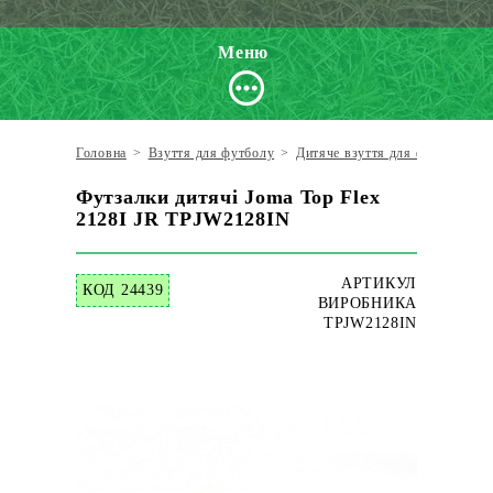
Меню
Головна
>
Взуття для футболу
>
Дитяче взуття для футболу
>
Футзалки дитячі Joma Top Flex
2128I JR TPJW2128IN
АРТИКУЛ
КОД 24439
ВИРОБНИКА
TPJW2128IN