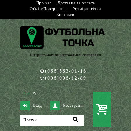
Про нас
Доставка та оплата
Обмін/Повернення
Розмірні сітки
Контакти
Інтернет-магазин футбольної екіпіровки
(066)563-01-16
(096)096-12-89
Укр
Рус
Вхід
Реєстрація