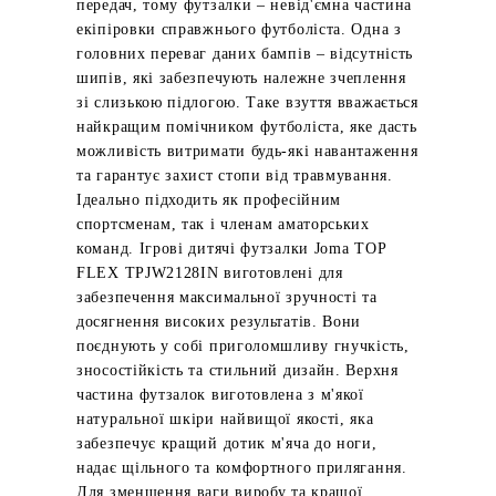
передач, тому футзалки – невід'ємна частина
екіпіровки справжнього футболіста. Одна з
головних переваг даних бампів – відсутність
шипів, які забезпечують належне зчеплення
зі слизькою підлогою. Таке взуття вважається
найкращим помічником футболіста, яке дасть
можливість витримати будь-які навантаження
та гарантує захист стопи від травмування.
Ідеально підходить як професійним
спортсменам, так і членам аматорських
команд. Ігрові дитячі футзалки Joma TOP
FLEX TPJW2128IN виготовлені для
забезпечення максимальної зручності та
досягнення високих результатів. Вони
поєднують у собі приголомшливу гнучкість,
зносостійкість та стильний дизайн. Верхня
частина футзалок виготовлена ​​з м'якої
натуральної шкіри найвищої якості, яка
забезпечує кращий дотик м'яча до ноги,
надає щільного та комфортного прилягання.
Для зменшення ваги виробу та кращої