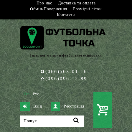
Про нас
Доставка та оплата
Обмін/Повернення
Розмірні сітки
Контакти
Інтернет-магазин футбольної екіпіровки
(066)563-01-16
(096)096-12-89
Укр
Рус
Вхід
Реєстрація