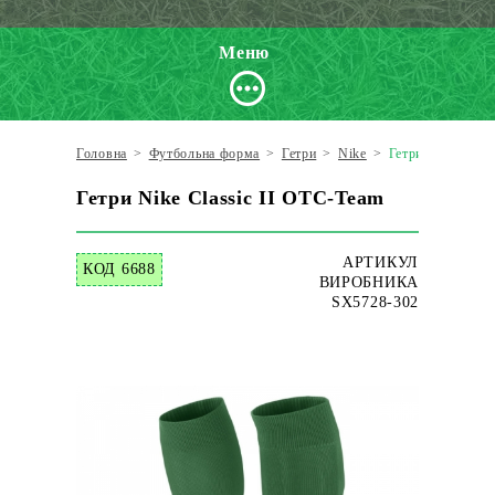
Меню
Головна
>
Футбольна форма
>
Гетри
>
Nike
>
Гетри Nike Class
Гетри Nike Classic II OTC-Team
АРТИКУЛ
КОД 6688
ВИРОБНИКА
SX5728-302