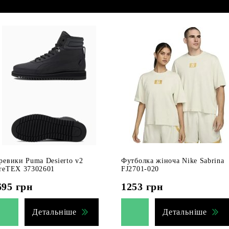
ревики Puma Desierto v2
Футболка жіноча Nike Sabrina
reTEX 37302601
FJ2701-020
695
грн
1253
грн
Детальніше
Детальніше