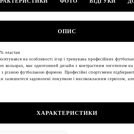
РАКТЕРИСТИКИ
ФОТО
ВІДГУКИ
Д
ОПИС
3% еластан
рієнтувався на особливості ігор і тренувань професійних футбольн
вих кольорах, має однотонний дизайн з контрастним логотипом н
и з різною футбольною формою. Професійні спортсмени підбирають
 залишитеся задоволені покупкою і висококласним сервісом, але 
ХАРАКТЕРИСТИКИ