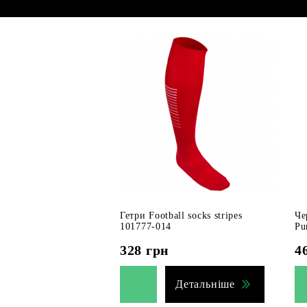
Гетри Football socks stripes
Че
101777-014
Pu
328
грн
4
Детальніше