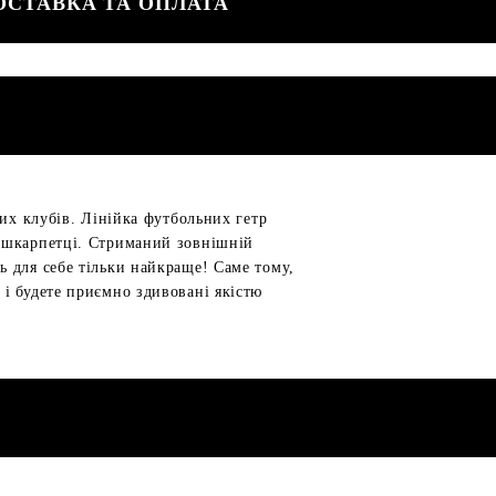
ОСТАВКА ТА ОПЛАТА
их клубів. Лінійка футбольних гетр
а шкарпетці. Стриманий зовнішній
 для себе тільки найкраще! Саме тому,
і будете приємно здивовані якістю