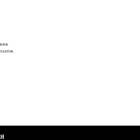
ення.
платіж.
СЯ