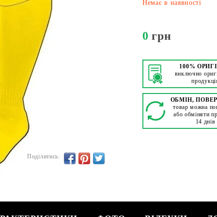
Немає в наявності
0
грн
100% ОРИГ
виключно ориг
продукці
ОБМІН, ПОВЕ
товар можна по
або обміняти п
14 днів
Поділитись: