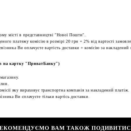
ому місті в представництві "Нової Пошти".
еного платежу комісію в розмірі 20 грн + 2% від вартості замовл
евізника Ви оплачуєте вартість доставки + комісію за накладений 
в на картку "ПриватБанку")
 магазину.
илин.
омісії яку вираховує транспортна компанія за накладений платіж.
ізника Ви сплачуєте тільки вартісь доставки.
ЕКОМЕНДУЄМО ВАМ ТАКОЖ ПОДИВИТИ