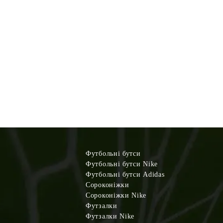
Футбольні бутси
Футбольні бутси Nike
Футбольні бутси Adidas
Сороконіжки
Сороконіжки Nike
Футзалки
Футзалки Nike