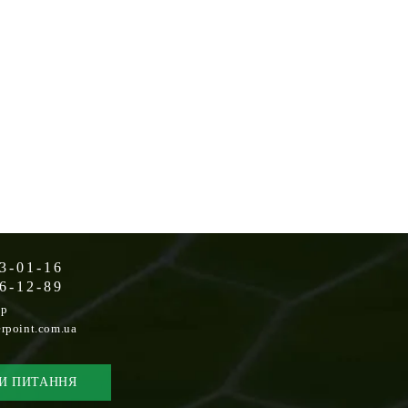
3-01-16
6-12-89
op
rpoint.com.ua
И ПИТАННЯ