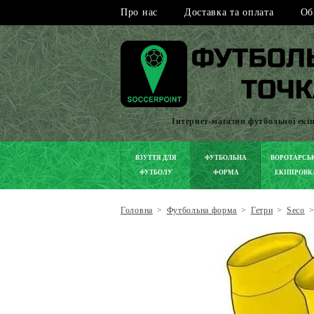
Про нас
Доставка та оплата
Об
Інтернет-магазин футбольної екі
ВЗУТТЯ ДЛЯ
ФУТБОЛЬНА
ВОРОТАРСЬ
ФУТБОЛУ
ФОРМА
ЕКІПІРОВК
Головна
>
Футбольна форма
>
Гетри
>
Seco