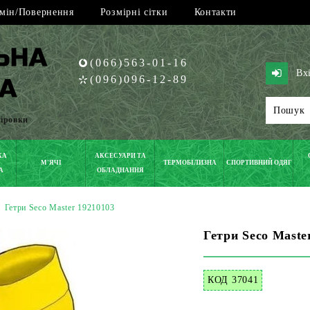
мін/Повернення
Розмірні сітки
Контакти
(066)563-01-16
Вх
(096)096-12-89
піровки
КА
АКСЕСУАРИ ТА
М'ЯЧІ
ТЕРМОБІЛИЗНА
СПОРТИВНИЙ ОДЯГ
А
ОБЛАДНАННЯ
>
Гетри Seco Master 19210103
Гетри Seco Maste
КОД 37041