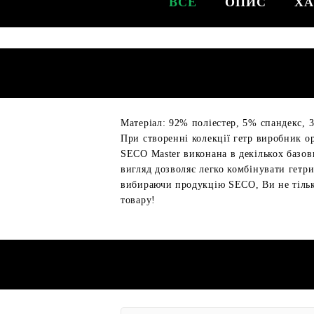
ВСЕ
ОПИС
ХА
Матеріал: 92% поліестер, 5% спандекс, 
При створенні колекції гетр виробник о
SECO Master виконана в декількох базо
вигляд дозволяє легко комбінувати гетр
вибираючи продукцію SECO, Ви не тільки
товару!