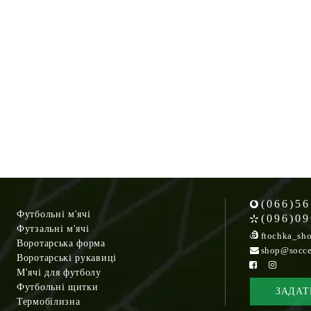
(066)56
Футбольні м'ячі
(096)09
Футзальні м'ячі
ftochka_sh
Воротарська форма
shop@socce
Воротарські рукавиці
М'ячі для футболу
Футбольні щитки
ЗАДАТ
Термобілизна