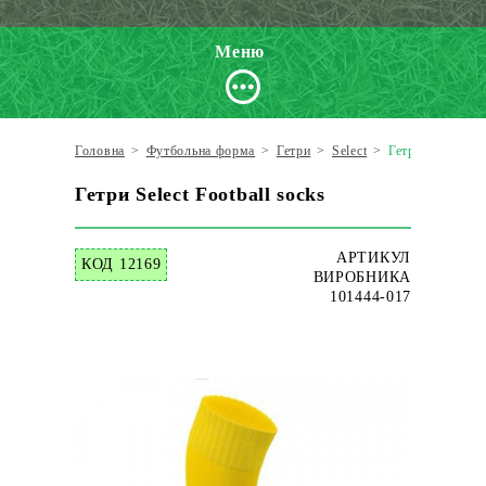
Меню
Головна
>
Футбольна форма
>
Гетри
>
Select
>
Гетри Select Foo
Гетри Select Football socks
АРТИКУЛ
КОД 12169
ВИРОБНИКА
101444-017