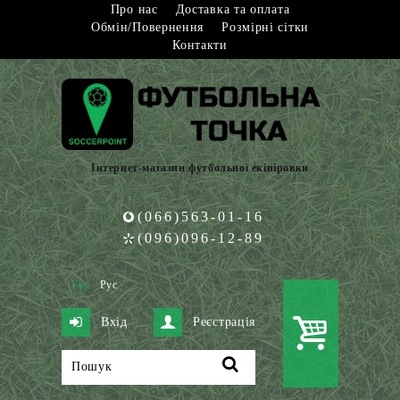
Про нас
Доставка та оплата
Обмін/Повернення
Розмірні сітки
Контакти
Інтернет-магазин футбольної екіпіровки
(066)563-01-16
(096)096-12-89
Укр
Рус
Вхід
Реєстрація