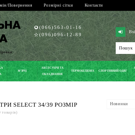
мін/Повернення
Розмірні сітки
Контакти
(066)563-01-16
Вх
(096)096-12-89
піровки
КА
АКСЕСУАРИ ТА
М'ЯЧІ
ТЕРМОБІЛИЗНА
СПОРТИВНИЙ ОДЯГ
А
ОБЛАДНАННЯ
ТРИ SELECT 34/39 РОЗМІР
Новинки
0 товарів)