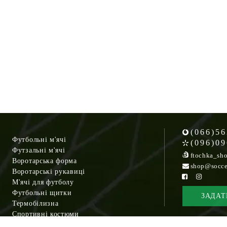
(066)56
Футбольні м'ячі
(096)09
Футзальні м'ячі
ftochka_sh
Воротарська форма
shop@socce
Воротарські рукавиці
М'ячі для футболу
Футбольні щитки
ЗАДАТ
Термобілизна
Спортивні костюми
Кросівки