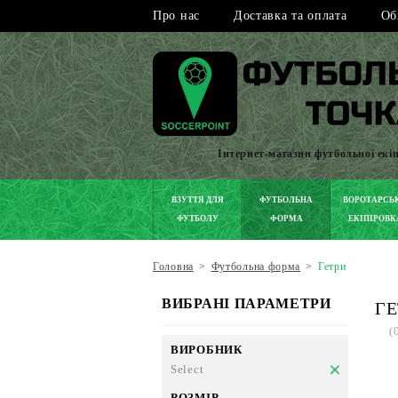
Про нас
Доставка та оплата
Об
Інтернет-магазин футбольної екі
ВЗУТТЯ ДЛЯ
ФУТБОЛЬНА
ВОРОТАРСЬ
ФУТБОЛУ
ФОРМА
ЕКІПІРОВК
Головна
>
Футбольна форма
>
Гетри
ВИБРАНІ ПАРАМЕТРИ
ГЕ
(
ВИРОБНИК
Select
РОЗМІР