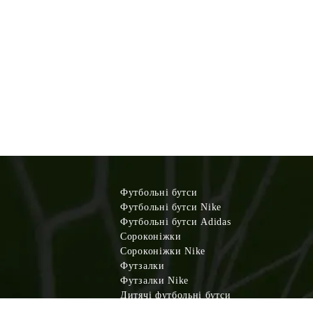
Футбольні бутси
Футбольні бутси Nike
Футбольні бутси Adidas
Сороконіжки
Сороконіжки Nike
Футзалки
Футзалки Nike
Дитячі футбольні бутси
Дитячі сороконіжки