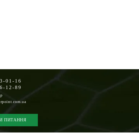
3-01-16
6-12-89
op
rpoint.com.ua
И ПИТАННЯ