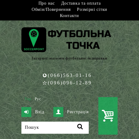
Про нас
Доставка та оплата
Обмін/Повернення
Розмірні сітки
Контакти
Інтернет-магазин футбольної екіпіровки
(066)563-01-16
(096)096-12-89
Укр
Рус
Вхід
Реєстрація