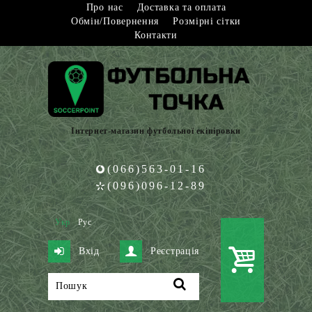
Про нас
Доставка та оплата
Обмін/Повернення
Розмірні сітки
Контакти
Інтернет-магазин футбольної екіпіровки
(066)563-01-16
(096)096-12-89
Укр
Рус
Вхід
Реєстрація