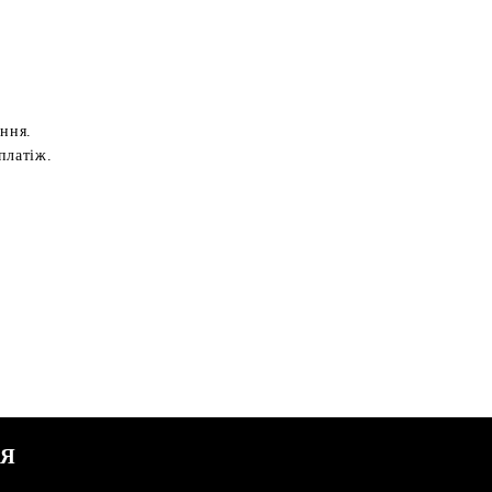
ення.
платіж.
СЯ