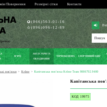
мін/Повернення
Розмірні сітки
Контакти
(066)563-01-16
Вх
(096)096-12-89
піровки
КА
АКСЕСУАРИ ТА
М'ЯЧІ
ТЕРМОБІЛИЗНА
СПОРТИВНИЙ ОДЯГ
А
ОБЛАДНАННЯ
ькі пов'язки
>
Kelme
>
Капітанська пов'язка Kelme Team 9886702.9400
Капітанська пов'
КОД 19975