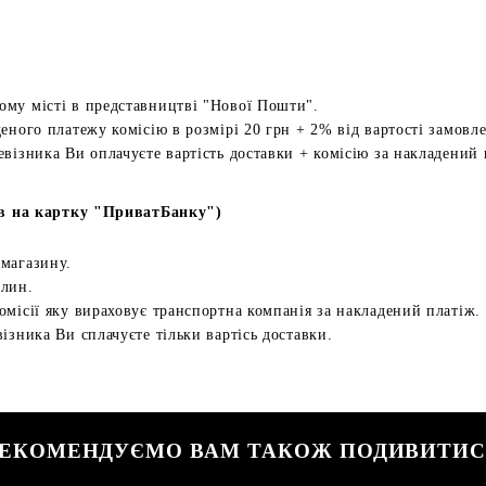
ому місті в представництві "Нової Пошти".
еного платежу комісію в розмірі 20 грн + 2% від вартості замовл
евізника Ви оплачуєте вартість доставки + комісію за накладений 
в на картку "ПриватБанку")
 магазину.
илин.
омісії яку вираховує транспортна компанія за накладений платіж.
ізника Ви сплачуєте тільки вартісь доставки.
ЕКОМЕНДУЄМО ВАМ ТАКОЖ ПОДИВИТИ