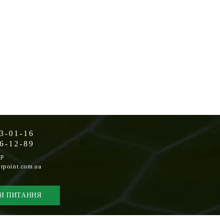
3-01-16
6-12-89
op
rpoint.com.ua
И ПИТАННЯ