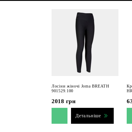
Лосіни жіночі Joma BREATH
Кр
901529.100
HR
2018
грн
6
Детальніше