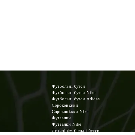
Футбольні бутси
Футбольні бутси Nike
Футбольні бутси Adidas
Сороконіжки
Сороконіжки Nike
Футзалки
Футзалки Nike
Дитячі футбольні бутси