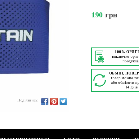
190
грн
100% ОРИГ
виключно ориг
продукці
ОБМІН, ПОВЕ
товар можна по
або обміняти п
14 днів
Поділитись: