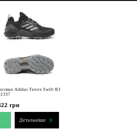
осівки Adidas Terrex Swift R3
1337
322
грн
Детальніше