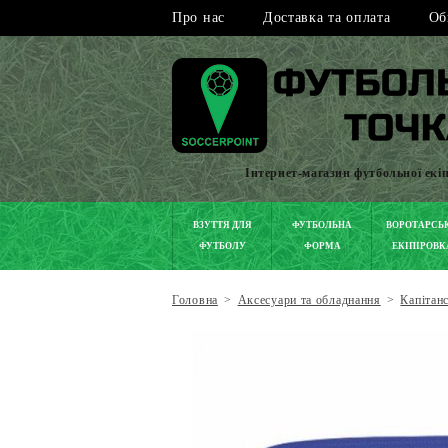
Про нас
Доставка та оплата
Об
Інтернет-магазин футбольної екі
ВЗУТТЯ ДЛЯ
ФУТБОЛЬНА
ВОРОТАРСЬ
ФУТБОЛУ
ФОРМА
ЕКІПІРОВК
Головна
>
Аксесуари та обладнання
>
Капітанс