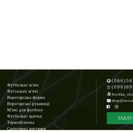
(066)56
Футбольні м'ячі
(096)09
Футзальні м'ячі
ftochka_sh
Воротарська форма
shop@socce
Воротарські рукавиці
М'ячі для футболу
Футбольні щитки
ЗАДАТ
Термобілизна
Спортивні костюми