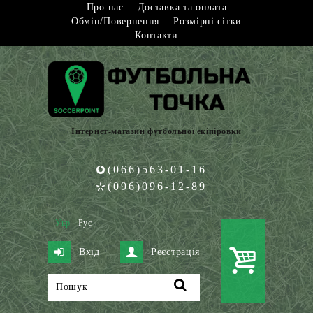
Про нас
Доставка та оплата
Обмін/Повернення
Розмірні сітки
Контакти
Інтернет-магазин футбольної екіпіровки
(066)563-01-16
(096)096-12-89
Укр
Рус
Вхід
Реєстрація