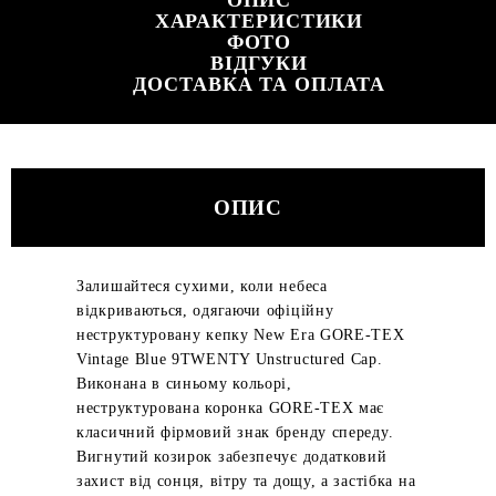
ОПИС
ХАРАКТЕРИСТИКИ
ФОТО
ВІДГУКИ
ДОСТАВКА ТА ОПЛАТА
ОПИС
Залишайтеся сухими, коли небеса
відкриваються, одягаючи офіційну
неструктуровану кепку New Era GORE-TEX
Vintage Blue 9TWENTY Unstructured Cap.
Виконана в синьому кольорі,
неструктурована коронка GORE-TEX має
класичний фірмовий знак бренду спереду.
Вигнутий козирок забезпечує додатковий
захист від сонця, вітру та дощу, а застібка на