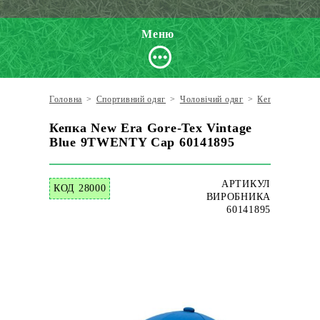
Меню
Головна
>
Спортивний одяг
>
Чоловічий одяг
>
Кепки
>
New 
Кепка New Era Gore-Tex Vintage
Blue 9TWENTY Cap 60141895
АРТИКУЛ
КОД 28000
ВИРОБНИКА
60141895