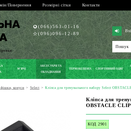
мін/Повернення
Розмірні сітки
Контакти
(066)563-01-16
Вх
(096)096-12-89
піровки
КА
АКСЕСУАРИ ТА
М'ЯЧІ
ТЕРМОБІЛИЗНА
СПОРТИВНИЙ ОДЯГ
А
ОБЛАДНАННЯ
 фішки, конуси
>
Select
>
Кліпса для тренувального набору Select OBSTA
Кліпса для трену
OBSTACLE CLIP
КОД 2901