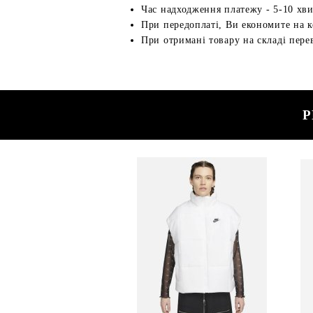
Час надходження платежу - 5-10 хв
При передоплаті, Ви економите на к
При отримані товару на складі перев
Р