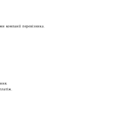
ами компанії перевізника.
ення.
платіж.