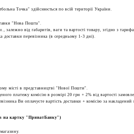
больна Точка" здійснюється по всій території України.
тавки "Нова Пошта".
н., залежно від габаритів, ваги та вартості товару, згідно з тариф
а доставки перевізника (в середньому 1-3 дні).
ому місті в представництві "Нової Пошти".
еного платежу комісію в розмірі 20 грн + 2% від вартості замовл
евізника Ви оплачуєте вартість доставки + комісію за накладений 
в на картку "ПриватБанку")
 магазину.