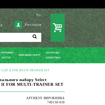
Укр
Рус
ід
Реєстрація
СПОРТИВНЕ
НАГОРОДНА
ІНШІ ВИДИ СПОРТУ
ВЗУТТЯ
АТРИБУТИКА
CLE CLIP II FOR MULTI-TRAINER SET
вального набору Select
 II FOR MULTI-TRAINER SET
АРТИКУЛ ВИРОБНИКА
749130-010