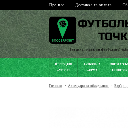
Про нас
Доставка та оплата
Об
Інтернет-магазин футбольної екі
ВЗУТТЯ ДЛЯ
ФУТБОЛЬНА
ВОРОТАРСЬ
ФУТБОЛУ
ФОРМА
ЕКІПІРОВК
Головна
>
Аксесуари та обладнання
>
Бар'єри,