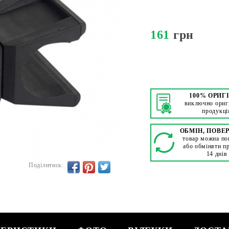
161
грн
100% ОРИГ
виключно ориг
продукці
ОБМІН, ПОВЕ
товар можна по
або обміняти п
14 днів
Поділитись: