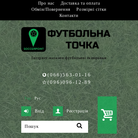
Про нас
Доставка та оплата
Обмін/Повернення
Розмірні сітки
Контакти
Інтернет-магазин футбольної екіпіровки
(066)563-01-16
(096)096-12-89
Укр
Рус
Вхід
Реєстрація