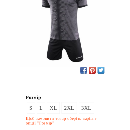
Розмір
S
L
XL
2XL
3XL
Щоб замовити товар оберіть варіант
опції "Розмір"